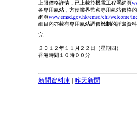
上限價格詳情，已上載於機電工程署網頁
w
各專用氣站，方便業界監察專用氣站價格的
網頁
www.emsd.gov.hk/emsd/chi/welcome/ind
細目內亦載有專用氣站調價機制的詳盡資料
完
２０１２年１１月２２日（星期四）
香港時間１０時００分
新聞資料庫
|
昨天新聞