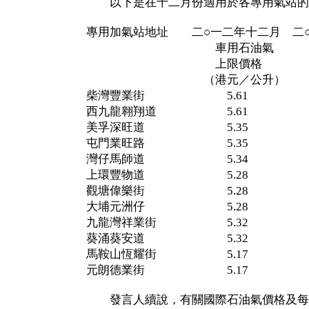
以下是在十二月份適用於各專用氣站的
專用加氣站地址 二○一二年十二月 二
車用石油氣 車用
上限價格 上限
（港元／公升） （港
柴灣豐業街 5.61 5
西九龍翱翔道 5.61 
美孚深旺道 5.35 5
屯門業旺路 5.35 5
灣仔馬師道 5.34 5
上環豐物道 5.28 5
觀塘偉樂街 5.28 5
大埔元洲仔 5.28 5
九龍灣祥業街 5.32 
葵涌葵安道 5.32 5
馬鞍山恆耀街 5.17 
元朗德業街 5.17 5
發言人續說，有關國際石油氣價格及每