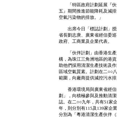
「特區政府計劃延展『伙伴
五』期間推進節能降耗及減排
空氣污染物的排放。」
出席今日「標誌計劃」授牌
省長劉志庚、廣東省經信委巡
政府、工商業及企業代表。
「伙伴計劃」由香港生產力
構，為珠江三角洲地區的港資
助他們採用清潔生產技術及作
區域空氣質素。計劃在二○○
範圍，向廠商提供減控污水排
香港環境局與廣東省經信委
劃」，向積極參與及推動清潔
誌。在二○○九年，共有51家
年，則分別有115及139家
分別為「粵港清潔生產伙伴（