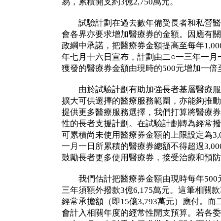
易，累積開支約3億2,750萬元。
試驗計劃在過去數年備受長者和私營醫
會各界亦要求增加醫療券的金額。因應有關
政綱中承諾，把醫療券金額提高至每年1,0
年七月十六日宣布，計劃由二○一三年一月
獲發的醫療券金額由現時的500元增加一倍至
由於試驗計劃有助加強長者基層醫療服
擴大可供選擇的醫療服務範圍，亦能夠推動
提供更多醫療服務選擇，我們打算將醫療券
性的長者支援計劃。在試驗計劃轉為經常撥
可累積尚未使用醫療券金額的上限設定為3,
一月一日所累積的醫療券總額不得超過3,0
鼓勵長者更多使用醫療券，接受治療和預防
我們估計把醫療券金額由現時每年500元增
三年須額外撥款3億6,175萬元。這筆相
經常承擔額（即15億3,793萬元）應付。
會計入相關年度的經常性開支預算。若各委