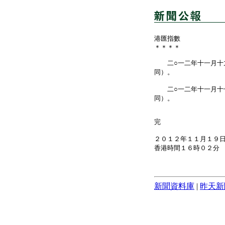
港匯指數
＊＊＊＊
二○一二年十一月十九
同）。
二○一二年十一月十七
同）。
完
２０１２年１１月１９
香港時間１６時０２分
新聞資料庫
|
昨天新