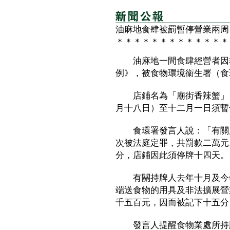
油麻地食肆被罰暫停營業兩周
＊＊＊＊＊＊＊＊＊＊＊＊＊
油麻地一間食肆經營者因非
例》，被食物環境衞生署（食
店鋪名為「廟街香辣蟹」，
月十八日）至十二月一日須暫
食環署發言人說：「有關店
次被法庭定罪，共罰款二萬元
分，店鋪因此須停牌十四天。
有關持牌人去年十月及今年
端送食物的用具及非法擴展營
千五百元，因而被記下十五分
發言人提醒食物業處所持牌