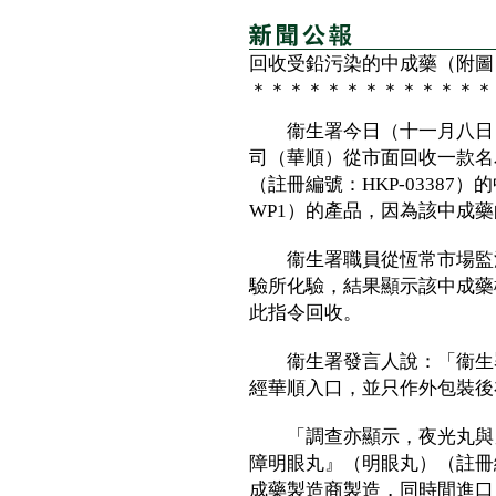
回收受鉛污染的中成藥（附圖
＊＊＊＊＊＊＊＊＊＊＊＊＊
衞生署今日（十一月八日）
司（華順）從市面回收一款名
（註冊編號：HKP-03387
WP1）的產品，因為該中
衞生署職員從恆常市場監測
驗所化驗，結果顯示該中成藥
此指令回收。
衞生署發言人說：「衞生署
經華順入口，並只作外包裝後
「調查亦顯示，夜光丸與另
障明眼丸』（明眼丸）（註冊編
成藥製造商製造，同時間進口