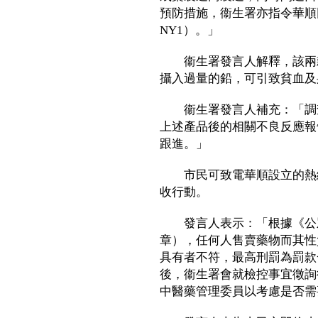
預防措施，衞生署亦指令華順回
NY1）。」
衞生署發言人解釋，該兩款
攝入過量的鉛，可引致貧血及
衞生署發言人補充：「調查
上述產品後的相關不良反應報
跟進。」
市民可致電華順設立的熱線25
收行動。
發言人表示：「根據《公眾
章），任何人售賣藥物而其性
具有者不符，最高刑罰為罰款
後，衞生署會就檢控事宜徵詢
中醫藥管理委員以考慮是否需