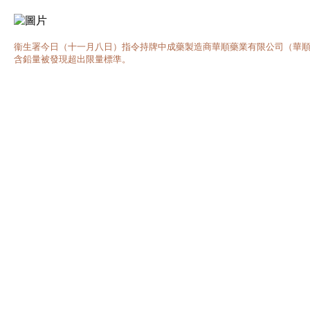
衞生署今日（十一月八日）指令持牌中成藥製造商華順藥業有限公司（華順）從
含鉛量被發現超出限量標準。