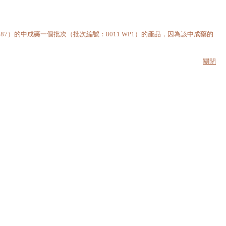
7）的中成藥一個批次（批次編號：8011 WP1）的產品，因為該中成藥的
關閉