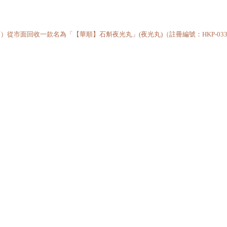
市面回收一款名為「【華順】石斛夜光丸」(夜光丸)（註冊編號：HKP-0338