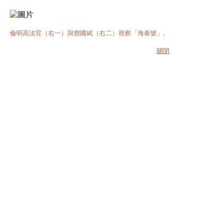
倫明高法官（右一）與鄧國斌（右二）視察「海泰號」。
關閉