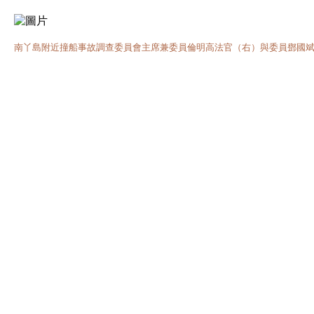
南丫島附近撞船事故調查委員會主席兼委員倫明高法官（右）與委員鄧國斌