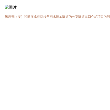
鄭鴻亮（左）和簡漢成在荔枝角雨水排放隧道的分支隧道出口介紹項目的