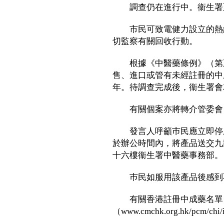
調查仍在進行中。衞生署至
市民可致電健力設立的熱線
切監察有關回收行動。
根據《中醫藥條例》（第五
售、進口或管有未經註冊的中
年。待調查完成後，衞生署會
有關個案亦將轉介管委會，
發言人呼籲巿民應立即停止
於辦公時間內，將產品送交九龍觀塘
十六樓衞生署中醫藥事務部。
巿民如服用該產品後感到不
有關香港註冊中成藥名單
（www.cmchk.org.hk/pcm/chi/