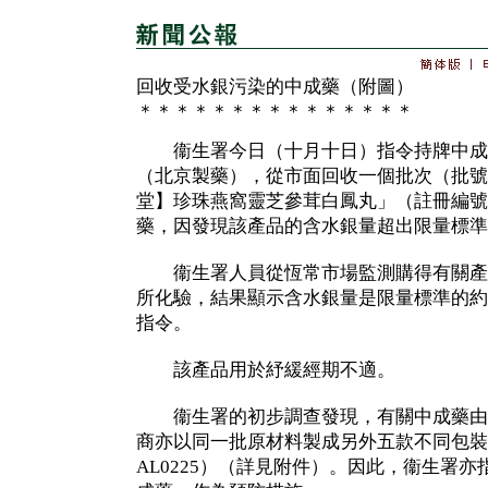
回收受水銀污染的中成藥（附圖）
＊＊＊＊＊＊＊＊＊＊＊＊＊＊＊
衞生署今日（十月十日）指令持牌中成
（北京製藥），從市面回收一個批次（批號：
堂】珍珠燕窩靈芝參茸白鳳丸」（註冊編號：H
藥，因發現該產品的含水銀量超出限量標準
衞生署人員從恆常市場監測購得有關產
所化驗，結果顯示含水銀量是限量標準的約
指令。
該產品用於紓緩經期不適。
衞生署的初步調查發現，有關中成藥由
商亦以同一批原材料製成另外五款不同包裝
AL0225）（詳見附件）。因此，衞生署