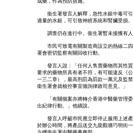
成藥，作為預防措施。
衞生署發言人解釋，急性水銀中毒可引
過量的水銀，可引致神經系統和腎臟受損。
調查仍在進行中。衞生署暫未接獲有人
市民可致電有關製造商設立的熱線二四○
署會密切監察有關回收行動。
發言人說：「任何人售賣藥物而其性質
要求的藥物所具有者不符，有可能違反《公
一三二章），最高刑罰為罰款一萬元及監禁
衞生署會就檢控事宜徵詢律政司意見。」
「有關個案亦將轉介香港中醫藥管理委
出紀律行動。」他續說。
發言人呼籲巿民應立即停止服用上述產
於辦公時間，將產品送交九龍觀塘巧明街一百號Two
六樓衞生署中醫藥事務部。