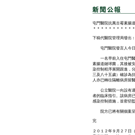
屯門醫院抗萬古霉素腸
＊＊＊＊＊＊＊＊＊＊
下稿代醫院管理局發出
屯門醫院發言人今日
一名早前入住屯門醫院
素腸道鏈球菌，其後被
染控制程序展開跟進，
三及八十五歲）確診為
人亦已轉往隔離病房留
公立醫院一向設有適當
者的臨床指引。該病房
感染控制措施，並密切
院方已將有關個案呈報
完
２０１２年９月２７日