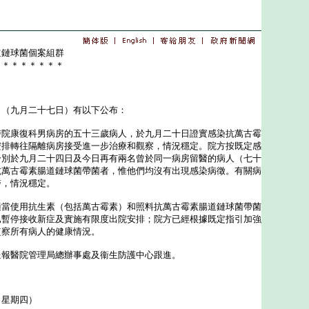
道鏈球菌個案組群
＊＊＊＊＊＊＊＊
︰
（九月二十七日）有以下公布：
康復科男病房的五十三歲病人，於九月二十日證實感染抗萬古霉
安排轉往隔離病房接受進一步治療和觀察，情況穩定。院方按既定感
分別於九月二十四日及今日再有兩名曾於同一病房留醫的病人（七十
抗萬古霉素腸道鏈球菌帶菌者，惟他們均沒有出現感染病徵。有關病
醫，情況穩定。
使用抗生素（包括萬古霉素）和照料抗萬古霉素腸道鏈球菌帶菌
已暫停接收新症及實施有限度出院安排；院方已經根據既定指引加強
監察所有病人的健康情況。
醫院管理局總辦事處及衞生防護中心跟進。
（星期四）