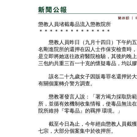
懲教人員堵截毒品流入懲教院所
＊＊＊＊＊＊＊＊＊＊＊＊＊＊
懲教人員昨日（九月十四日）下午約五
名剛進院所的還押在囚人士作保安檢查時，
是立即將她送往政府醫院檢驗，其後約晚上
三包約共重三百一十克的懷疑毒品，均以膠
該名二十九歲女子因販毒罪名還押於大
有關個案轉介警方調查。
懲教署發言人說：「署方竭力採取防範
所，並循有效機制收集情報，使毒品無法在
院所維持『零毒品』的羈押 環境。」
截至今日為止，今年經由懲教人員截獲
七宗，大部分個案集中於收押所。