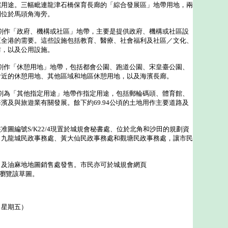
宅用途。三幅毗連龍津石橋保育長廊的「綜合發展區」地帶用地，兩
則位於馬頭角海旁。
劃作「政府、機構或社區」地帶，主要是提供政府、機構或社區設
至全港的需要。這些設施包括教育、醫療、社會福利及社區／文化、
防，以及公用設施。
劃作「休憩用地」地帶，包括都會公園、跑道公園、宋皇臺公園、
附近的休憩用地、其他區域和地區休憩用地，以及海濱長廊。
劃為「其他指定用途」地帶作指定用途，包括郵輪碼頭、體育館、
濱及與旅遊業有關發展。餘下約69.94公頃的土地用作主要道路及
編號S/K22/4現置於城規會秘書處、位於北角和沙田的規劃資
、九龍城民政事務處、黃大仙民政事務處和觀塘民政事務處，讓市民
油麻地地圖銷售處發售。市民亦可於城規會網頁
瀏覽該草圖。
（星期五）