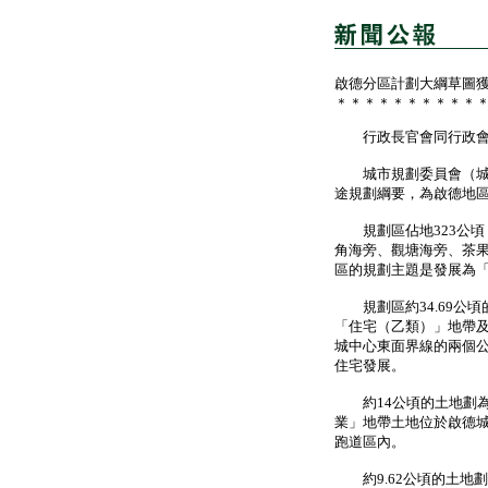
啟德分區計劃大綱草圖
＊＊＊＊＊＊＊＊＊＊
行政長官會同行政會議
城市規劃委員會（城規
途規劃綱要，為啟德地
規劃區佔地323公頃
角海旁、觀塘海旁、茶
區的規劃主題是發展為
規劃區約34.69公頃
「住宅（乙類）」地帶
城中心東面界線的兩個
住宅發展。
約14公頃的土地劃為
業」地帶土地位於啟德
跑道區內。
約9.62公頃的土地