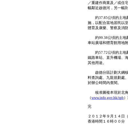
／重建作商業及／或住
幅鄰近啟德河，另一幅
約37.85公頃的土地
施，以配合當地居民以
體育及康樂、警察及消
約99.38公頃的土地
車站廣場和體育館用地
約57.72公頃的土地
鐵路車站、直升機場、海
其他用途。
啟德分區計劃大綱核准圖
料查詢處、九龍規劃處
於辦公時間內查閱。
核准圖複本現於北角及
（
www.info.gov.hk/tpb
）
完
２０１２年９月１４日
香港時間１６時００分