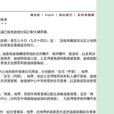
獲核准
＊＊＊
已核准啟德分區計劃大綱草圖。
會）發言人今日（九月十四日）說：「該核准圖提供法定土地用
區的發展及重建提供指引。」
，涵蓋前啟德機場用地的北停機坪、南停機坪、跑道區，以及馬頭
果嶺海旁、啟德明渠進口道、土瓜灣避風塘和觀塘避風塘。啟德規劃
「香港文化體育和旅遊綠茵樞紐」。
的土地預留作發展住宅用途，分別劃作「住宅（甲類）」地帶、
及「住宅（丙類）」地帶，包括土瓜灣海旁現有私人樓宇發展、啟德
公共房屋發展、啟德城中心中等密度的住宅發展，以及跑道區低密度
「商業」地帶，預留作商業發展以配合策略規劃需要。這些「商
城中心（沙田至中環鐵路線啟德站西南面）、九龍灣海旁南停機坪及
劃作「綜合發展區」地帶，此地帶的規劃意向是把涵蓋範圍綜合發展