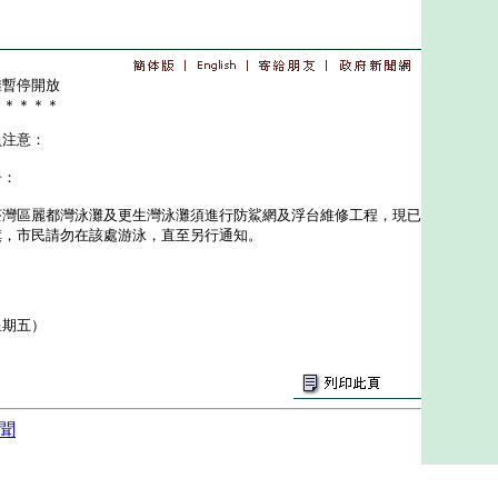
灘暫停開放
＊＊＊＊＊
員注意：
告：
區麗都灣泳灘及更生灣泳灘須進行防鯊網及浮台維修工程，現已
旗，市民請勿在該處游泳，直至另行通知。
星期五）
聞