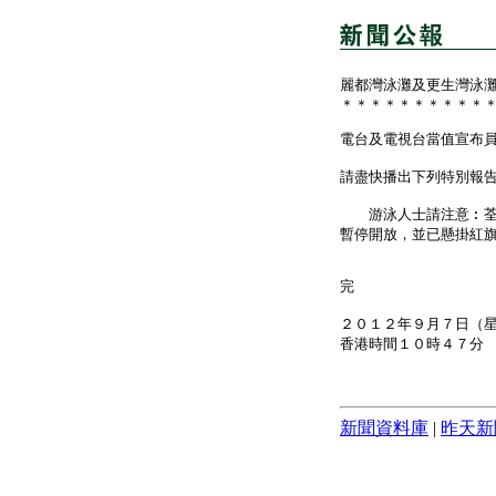
麗都灣泳灘及更生灣泳
＊＊＊＊＊＊＊＊＊＊
電台及電視台當值宣布
請盡快播出下列特別報
游泳人士請注意︰荃灣
暫停開放，並已懸掛紅
完
２０１２年９月７日（
香港時間１０時４７分
新聞資料庫
|
昨天新