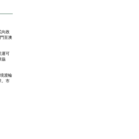
式向政
屯門至澳
航運可
供協
境渡輪
求。市