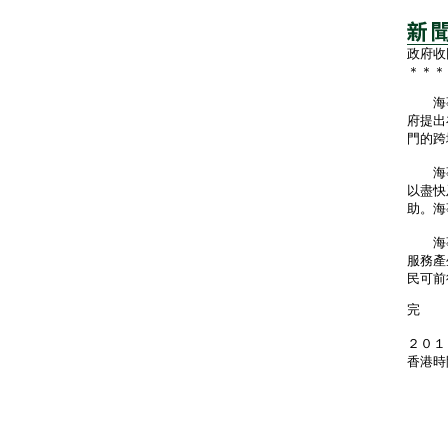
政府收
＊＊＊
海事
府提出
門的跨
海事
以盡快
助。海
海事處
服務產
民可前
完
２０１
香港時