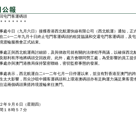
回屯門客運碼頭
＊＊＊＊＊＊＊
處今日（九月六日）接獲香港西北航運快線有限公司（西北航運）通知，正
在二○一二年九月十日終止屯門客運碼頭的租賃協議和交還屯門客運碼頭，及
境渡輪服務會正式結束。
處正與西北航運商討細節，及與律政司就有關的法律程序商議，以確保西北
及順利有序地將碼頭交回政府。此外，處方會聯同勞工處，為受影響的員工提
事處亦與澳門港務局保持緊密聯絡，密切監察事態的發展。
表示，西北航運自二○一二年七月一日停運以來，並沒有對香港至澳門的跨
生太大影響，而尖沙咀中國客運碼頭和上環港澳碼頭亦有足夠運力滿足乘客需
往這兩個碼頭乘搭跨境渡輪來往澳門。
２年９月６日（星期四）
間１８時５７分