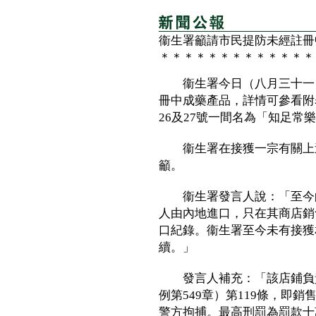
衞生署籲請市民提防未經註冊
＊＊＊＊＊＊＊＊＊＊＊＊＊
衞生署今日（八月三十一日
冊中成藥產品，詳情可參看附
26及27號一間名為「知足常
衞生署在接獲一宗有關上述
籲。
衞生署發言人說：「至今的
人由內地進口，只在其商店銷
口紀錄。衞生署至今未有接獲
續。」
發言人補充：「該店鋪負責
例第549章）第119條，即
警方拘捕。最高刑罰為罰款十