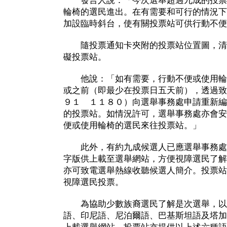
發言人說：「今次選舉超過九成的投票
輪椅的選民進出。在有需要和可行的情況下
加設臨時斜台，使有關投票站可供行動不便
隨投票通知卡夾附的投票站位置圖，清
礙投票站。
他說：「如有需要，行動不便或使用輪
或之前（即最少在投票日五天前），透過致
９１ １１８０）向選舉事務處申請重新編
的投票站。如情況許可，選舉事務處亦會安
便或使用輪椅的選民來往投票站。」
此外，有約九成候選人已應選舉事務處
字版供上載至選舉網站，方便視障選民了解
亦可致電選舉熱線收聽候選人簡介。投票站
視障選民投票。
為協助少數族裔選民了解是次選舉，以
語、印尼語、尼泊爾語、巴基斯坦語及塔加