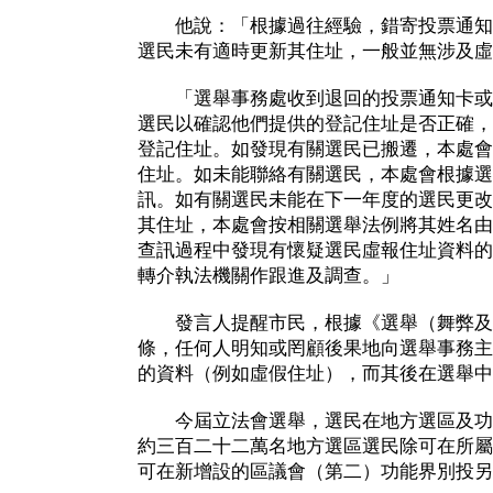
他說：「根據過往經驗，錯寄投票通知
選民未有適時更新其住址，一般並無涉及虛
「選舉事務處收到退回的投票通知卡或
選民以確認他們提供的登記住址是否正確，
登記住址。如發現有關選民已搬遷，本處會
住址。如未能聯絡有關選民，本處會根據選
訊。如有關選民未能在下一年度的選民更改
其住址，本處會按相關選舉法例將其姓名由
查訊過程中發現有懷疑選民虛報住址資料的
轉介執法機關作跟進及調查。」
發言人提醒市民，根據《選舉（舞弊及
條，任何人明知或罔顧後果地向選舉事務主
的資料（例如虛假住址），而其後在選舉中
今屆立法會選舉，選民在地方選區及功
約三百二十二萬名地方選區選民除可在所屬
可在新增設的區議會（第二）功能界別投另