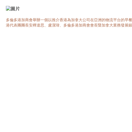
多倫多港加商會舉辦一個以推介香港為加拿大公司在亞洲的物流平台的早餐商貿研討
港代表團團長安樺達思、盧潔瑋、多倫多港加商會會長暨加拿大業務發展銀行高級