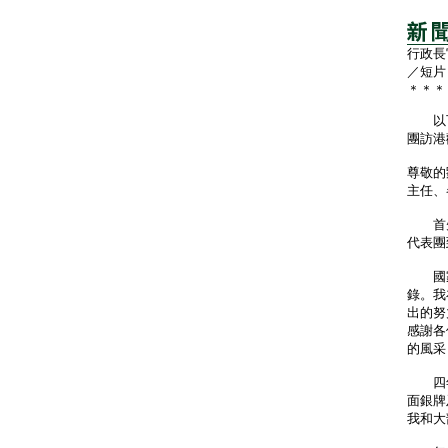
行政長
／短片
＊＊＊
以下
團訪港
尊敬的
主任、
首先
代表團
國家運
錄。我
出的努
感謝各
的風采
四年一
面銀牌
我和大