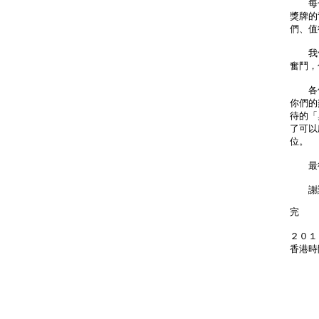
每一
獎牌的
們、值
我們
奮鬥，
各位
你們的
待的「
了可以
位。
最後
謝謝
完
２０１
香港時