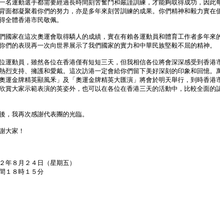
名運動選手都需要經過長時間刻苦奮鬥和嚴謹訓練，才能夠取得成功，因此
背面都凝聚着你們的努力，亦是多年來刻苦訓練的成果。你們精神和毅力實在
得全體香港市民敬佩。
國家在這次奧運會取得驕人的成績，實在有賴各運動員和體育工作者多年來
你們的表現再一次向世界展示了我們國家的實力和中華民族堅毅不屈的精神。
運動員，雖然各位在香港僅有短短三天，但我相信各位將會深深感受到香港
熱烈支持、擁護和愛戴。這次訪港一定會給你們留下美好深刻的印象和回憶。
奧運金牌精英顯風釆」及「奧運金牌精英大匯演」將會於明天舉行，到時香港
欣賞大家示範表演的英姿外，也可以在各位在香港三天的活動中，比較全面的
，我再次感謝代表團的光臨。
大家！
２年８月２４日（星期五）
間１８時１５分