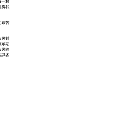
每一枚
值得我
的艱苦
市民對
萬眾期
市民除
認識各