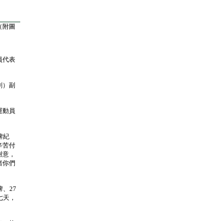
（附圖
員代表
剛）副
運動員
牌紀
辛苦付
謝意，
睹你們
、27
七天，