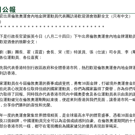
官出席倫敦奧運會內地金牌運動員代表團訪港歡迎酒會致辭全文（只有中文）
）
＊＊＊＊＊＊＊＊＊＊＊＊＊＊＊＊＊＊＊＊＊＊＊＊＊＊＊
是行政長官梁振英今日（八月二十四日）下午出席倫敦奧運會內地金牌運動
歡迎酒會的致辭全文︰
劉（鵬）團長、霍（震霆）會長、宋（哲）特派員、張（仕波）司令員、李（
各位運動員、各位嘉賓：
我代表香港特別行政區政府和全體香港市民，熱烈歡迎倫敦奧運會內地金牌
到訪香港。
動員在今屆倫敦奧運的賽事成績斐然，勇奪38面金牌，打破境外奧運會金
在此衷心祝賀各位取得佳績的國家運動員，你們為國家贏得了榮譽，亦為你們
力取得了回報。同時我亦代表香港市民向中國奧委會及各位運動員表示由衷的
位運動健兒在倫敦奧運剛剛結束後，便趕來到香港與我們見面，讓香港市民一
，分享你們勝利的喜悅和光榮。
度的奥運會聚集世界體壇精英，是全球最高水平的體育盛事。憑着38面金牌
及22面銅牌，中國運動員完全可以為這個成績感到自豪。在倫敦奧運期間的十
部分香港市民一樣，都守在電視機前為國家健兒的優異表現鼓掌喝采。