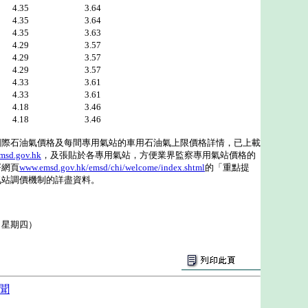
.35 3.64
.35 3.64
.35 3.63
.29 3.57
.29 3.57
.29 3.57
4.33 3.61
.33 3.61
4.18 3.46
.18 3.46
石油氣價格及每間專用氣站的車用石油氣上限價格詳情，已上載
msd.gov.hk
，及張貼於各專用氣站，方便業界監察專用氣站價格的
署網頁
www.emsd.gov.hk/emsd/chi/welcome/index.shtml
的「重點提
氣站調價機制的詳盡資料。
（星期四）
聞