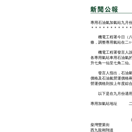
專用石油氣加氣站九月
＊＊＊＊＊＊＊＊＊＊
機電工程署今日（八月
條，調整專用氣站在二
機電工程署發言人說：
各專用氣站車用石油氣
升七角一仙至七角二仙
發言人指出，石油氣上
價格及石油氣營運價格
營運價格則按上年度綜
以下是在九月份適用於
專用加氣站地址 二
車用石油
上限價格
（港元／公升
柴灣豐業街 4
西九龍翱翔道 