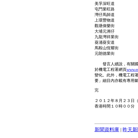
美孚深旺道 4
屯門業旺路 4
灣仔馬師道 4
上環豐物道 4
觀塘偉樂街 4
大埔元洲仔 4
九龍灣祥業街 
葵涌葵安道 4
馬鞍山恆耀街 
元朗德業街 4
發言人續說，有關國際
於機電工程署網頁
www.e
變化。此外，機電工程
要」細目內亦載有專用
完
２０１２年８月２３日
香港時間１０時００分
新聞資料庫
|
昨天新