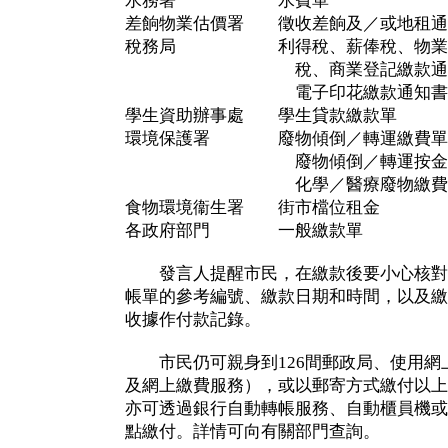
水務署 水費單
差餉物業估價署 徵收差餉及／或地租通
稅務局 利得稅、薪俸稅、物業稅
稅、商業登記繳款通知
電子印花繳款通知書
學生資助辦事處 學生貸款繳款單
環境保護署 廢物傾倒／轉運繳費單
廢物傾倒／轉運按金繳
化學／醫療廢物繳費
食物環境衞生署 街市檔位租金
各政府部門 一般繳款單
發言人提醒市民，在繳款後要小心核對
帳單的參考編號、繳款日期和時間，以及繳
收據作付款記錄。
市民仍可親身到126間郵政局、使用網
及網上繳費服務），或以郵寄方式繳付以上
亦可透過銀行自動轉帳服務、自動櫃員機或
點繳付。詳情可向有關部門查詢。