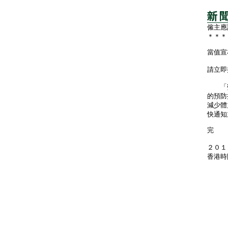
僱主應
＊＊＊
當值宣
請立即
「勞
的預防
減少體
快通知
完
２０１
香港時