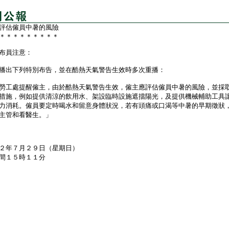
評估僱員中暑的風險
＊＊＊＊＊＊＊＊＊
布員注意：
播出下列特別布告，並在酷熱天氣警告生效時多次重播：
工處提醒僱主，由於酷熱天氣警告生效，僱主應評估僱員中暑的風險，並採
措施，例如提供清涼的飲用水、架設臨時設施遮擋陽光，及提供機械輔助工具
力消耗。僱員要定時喝水和留意身體狀況，若有頭痛或口渴等中暑的早期徵狀
主管和看醫生。」
２年７月２９日（星期日）
間１５時１１分