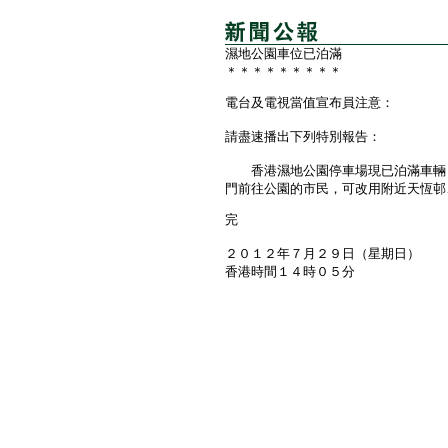
濕地公園車位已泊滿
＊＊＊＊＊＊＊＊＊
電台及電視當值宣布員注意：
請盡速播出下列特別報告：
香港濕地公園停車場現已泊滿車輛，
門前往公園的市民，可改用附近天恆邨
完
２０１２年７月２９日（星期日）
香港時間１４時０５分