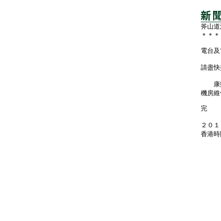
斧山道
＊＊＊
電台及
請盡快
康樂
機房維
完
２０１
香港時