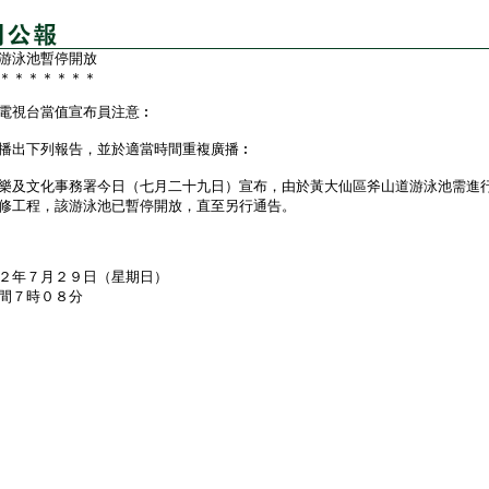
游泳池暫停開放
＊＊＊＊＊＊＊
電視台當值宣布員注意︰
播出下列報告，並於適當時間重複廣播︰
及文化事務署今日（七月二十九日）宣布，由於黃大仙區斧山道游泳池需進
修工程，該游泳池已暫停開放，直至另行通告。
２年７月２９日（星期日）
間７時０８分