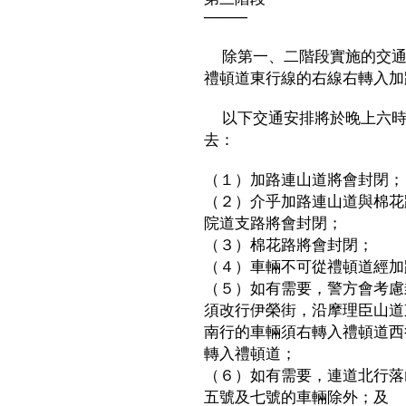
────
除第一、二階段實施的交通
禮頓道東行線的右線右轉入加
以下交通安排將於晚上六時
去：
（１）加路連山道將會封閉；
（２）介乎加路連山道與棉花
院道支路將會封閉；
（３）棉花路將會封閉；
（４）車輛不可從禮頓道經加
（５）如有需要，警方會考慮
須改行伊榮街，沿摩理臣山道
南行的車輛須右轉入禮頓道西
轉入禮頓道；
（６）如有需要，連道北行落
五號及七號的車輛除外；及