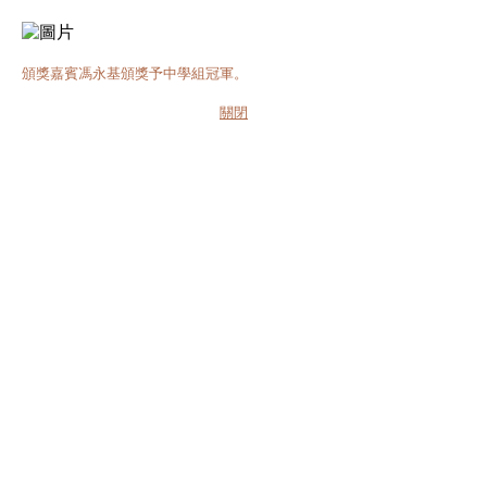
頒獎嘉賓馮永基頒獎予中學組冠軍。
關閉