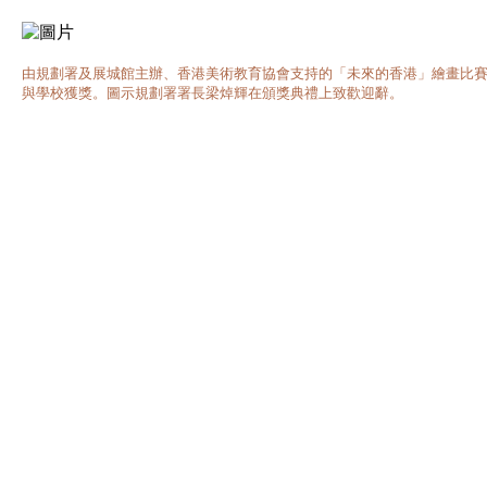
由規劃署及展城館主辦、香港美術教育協會支持的「未來的香港」繪畫比
與學校獲獎。圖示規劃署署長梁焯輝在頒獎典禮上致歡迎辭。