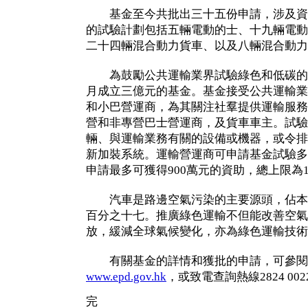
基金至今共批出三十五份申請，涉及資助額
的試驗計劃包括五輛電動的士、十九輛電動
二十四輛混合動力貨車、以及八輛混合動力
為鼓勵公共運輸業界試驗綠色和低碳的
月成立三億元的基金。基金接受公共運輸業
和小巴營運商，為其關注社羣提供運輸服務
營和非專營巴士營運商，及貨車車主。試驗
輛、與運輸業務有關的設備或機器，或令排
新加裝系統。運輸營運商可申請基金試驗多
申請最多可獲得900萬元的資助，總上限為1,
汽車是路邊空氣污染的主要源頭，佔本
百分之十七。推廣綠色運輸不但能改善空氣
放，緩減全球氣候變化，亦為綠色運輸技術
有關基金的詳情和獲批的申請，可參閱
www.epd.gov.hk
，或致電查詢熱線2824 002
完