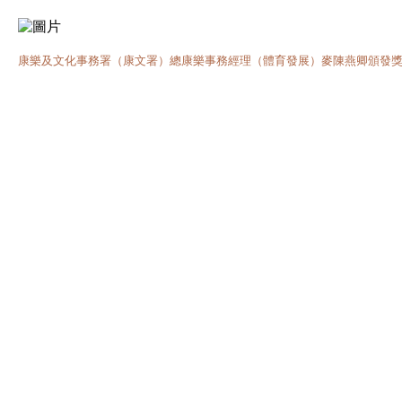
康樂及文化事務署（康文署）總康樂事務經理（體育發展）麥陳燕卿頒發獎牌予