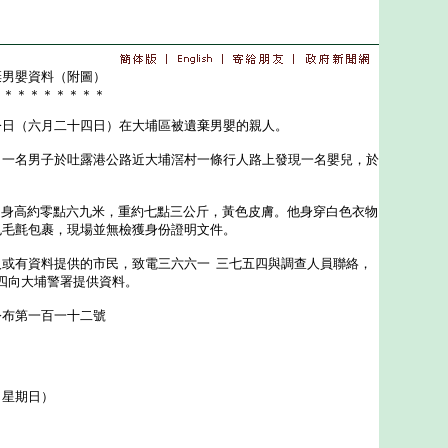
棄男嬰資料（附圖）
＊＊＊＊＊＊＊＊＊
（六月二十四日）在大埔區被遺棄男嬰的親人。
名男子於吐露港公路近大埔滘村一條行人路上發現一名嬰兒，於
身高約零點六九米，重約七點三公斤，黃色皮膚。他身穿白色衣物
色毛氈包裹，現場並無檢獲身份證明文件。
有資料提供的市民，致電三六六一 三七五四與調查人員聯絡，
四向大埔警署提供資料。
公布第一百一十二號
（星期日）