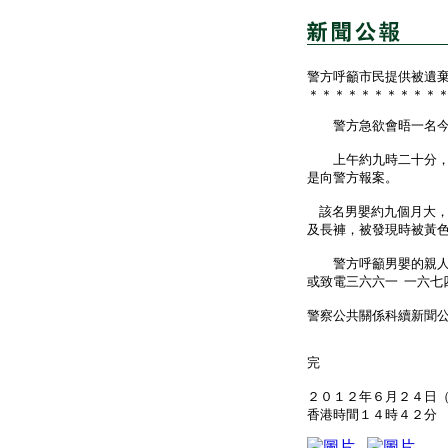
警方呼籲市民提供被遺
＊＊＊＊＊＊＊＊＊＊
警方急欲會晤一名今日
上午約九時二十分，一
是向警方報案。
該名男嬰約九個月大，
及長褲，被發現時被黃
警方呼籲男嬰的親人或
或致電三六六一 一六七
警察公共關係科續新聞
完
２０１２年６月２４日
香港時間１４時４２分