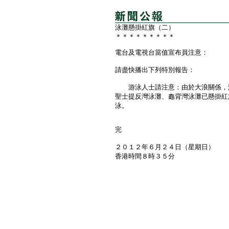
泳灘懸掛紅旗（二）
＊＊＊＊＊＊＊＊＊
電台及電視台當值宣布員注意：
請盡快播出下列特別報告：
游泳人士請注意：由於大浪關係，港
聖士提反灣泳灘、龜背灣泳灘已懸掛紅
泳。
完
２０１２年６月２４日（星期日）
香港時間８時３５分