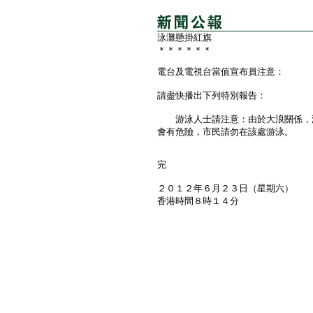
泳灘懸掛紅旗
＊＊＊＊＊＊
電台及電視台當值宣布員注意：
請盡快播出下列特別報告：
游泳人士請注意：由於大浪關係，港
會有危險，市民請勿在該處游泳。
完
２０１２年６月２３日（星期六）
香港時間８時１４分