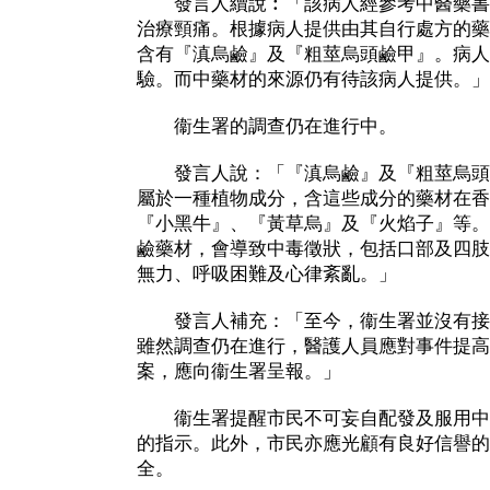
發言人續說︰「該病人經參考中醫藥書
治療頸痛。根據病人提供由其自行處方的藥
含有『滇烏鹼』及『粗莖烏頭鹼甲』。病人
驗。而中藥材的來源仍有待該病人提供。」
衞生署的調查仍在進行中。
發言人說：「『滇烏鹼』及『粗莖烏頭
屬於一種植物成分，含這些成分的藥材在香
『小黑牛』、『黃草烏』及『火焰子』等。
鹼藥材，會導致中毒徵狀，包括口部及四肢
無力、呼吸困難及心律紊亂。」
發言人補充：「至今，衞生署並沒有接
雖然調查仍在進行，醫護人員應對事件提高
案，應向衞生署呈報。」
衞生署提醒市民不可妄自配發及服用中
的指示。此外，市民亦應光顧有良好信譽的
全。