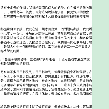
首還有十多天的任期，我都想問問你個人的感受。你在最初選舉的階
份工」，經過七年，其實，你對這句說話有沒有一個更深刻的體會
驗，你有沒有一些較開心的時刻呢？又或者你覺得哪段時間較淒涼
我都盡量向你們說出我的心情，剛才回應第一個問題時亦說出我的看
任內七年，一百七十多項的承諾得以完成，當然也有自己的貢獻，但
責官員及背後很多公務員的血汗；更有賴香港市民的支持，和各位議
我要很小心說出這些，真的是自己做到了。我的確有開心的時刻，譬
資，是我人生中一個極興奮的時刻。當立法會通過二○一二年政改方
值得懷望的時間。
年金融海嘯爆發時，立法會很快即通過一千億元協助香港企業度
些都是我很開心的時刻。
來差不多日日都見到，日日都聽到。但我覺得從中不斷學習，亦
好一份工，不單量計自己的成就，亦要量度所有的批評。批評之中，
部分，這樣亦表示政府的進步、社會的進步，亦提醒自己，很多時自
，更要繼續在剩餘時間做得好。做到今時今日，還有十六天八個小時
繼續學習，連同剛才劉議員所說的話，我都銘記於心，知道社會上有
思。我懷着這樣的態度，在我退休時，覺得較有意義。多謝你問這個
都給忠告予以後的特首？除了做特首是「做好這份工」之外，其餘還