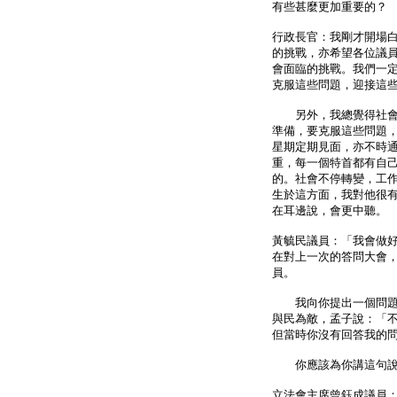
有些甚麼更加重要的？
行政長官：我剛才開場
的挑戰，亦希望各位議
會面臨的挑戰。我們一
克服這些問題，迎接這
另外，我總覺得社會的
準備，要克服這些問題
星期定期見面，亦不時
重，每一個特首都有自
的。社會不停轉變，工
生於這方面，我對他很
在耳邊說，會更中聽。
黃毓民議員：「我會做
在對上一次的答問大會
員。
我向你提出一個問題，
與民為敵，孟子說：「
但當時你沒有回答我的
你應該為你講這句說話
立法會主席曾鈺成議員