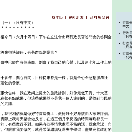
文（一）（只有中文）
行政
中文
＊＊＊＊＊＊＊＊＊＊
行政
今日（六月十四日）下午在立法會出席行政長官答問會的答問全
（只
行政
（只
你將會很快卸任，有甚麼臨別贈言？
行政
（只
場白中已經向各位表白、剖白了我自己的心聲，以及這七年工作上的
多年，撫心自問，目標從來都是一樣，就是全心全意想服務社
更蓬勃的發展。
快告終，我在政綱上提出的施政計劃，好像最低工資、十大基
現在都有點成果，但這些成果並不是我一個人達到的，是得到市民的
員的共識。
我很相信就是做好特首這份工，做得好不好應該由大家來評價。
，實際上我每天都會做反省，在這三個月來反省的時間每晚都長一
對的，有些做得不對。如果有些事情我處理不當的話，我會承認，向
意。但眼前我要做的，就是希望繼續從過失中學習，盡量完善政府的