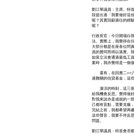
劉江華議員：主席。特
段提出過「我要做好這
呢？其實回顧過往的經
呢？
行政長官：今日開場白
法。實際上，我覺得在
大部分都是在座各位問
員的贊同而得以落實。
如當立法會通過最低工
案時，我亦覺得是一個
還有，在回應二○○八
過難關的信貸基金，這
淒涼的時刻，這三個月
給我機會反思。覺得做
對我來說亦是成就的一
己都有盲點，需要克服
完結之前，我都希望再
這些聲音，我要不停反
問題。
劉江華議員：特首會否