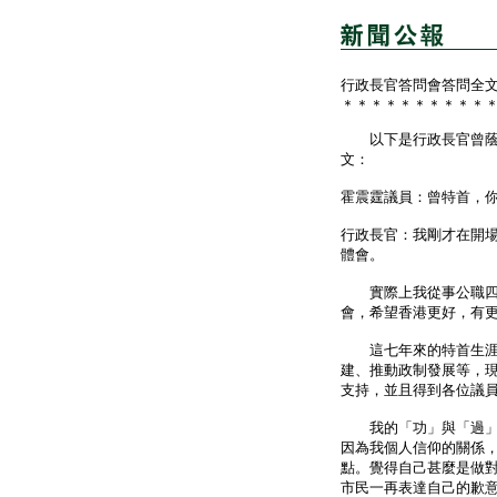
行政長官答問會答問全
＊＊＊＊＊＊＊＊＊＊
以下是行政長官曾蔭權
文：
霍震霆議員：曾特首，
行政長官：我剛才在開
體會。
實際上我從事公職四十
會，希望香港更好，有
這七年來的特首生涯很
建、推動政制發展等，
支持，並且得到各位議
我的「功」與「過」，
因為我個人信仰的關係
點。覺得自己甚麼是做
市民一再表達自己的歉