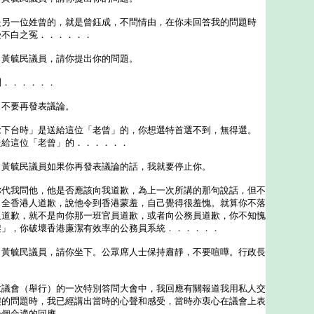
是另一位姓曾的，就是曾鈺成，不問情由，在你未回答我的問題時
受不白之冤．．．．．．
：黃毓民議員，請你提出你的問題。
問．．．．．．
：不要再發表議論。
念下台時」是送給這位「老曾」的，你想選特首選不到，無得選。
送給這位「老曾」的．．．．．．
：黃毓民議員如果你再發表議論的話，我就要停止你。
你代我問他，他是否應該向我道歉，為上一次所講的那句說話，但不
向全香港人道歉，說他令到香港蒙羞，自己覺得很羞愧。就算你不落
人道歉，就不是向你那一班官員道歉，或者向公務員道歉，你不知愧
架」，你破壞香港廉潔有效率的公務員系統．．．．．．
：黃毓民議員，請你坐下。公眾席人士保持肅靜，不要喧嘩。行政長
求議會（舉行）的一次特別答問大會中，我回應有關報道我用私人交
樓的問題時，我已經講出當時的心聲和感受，當時亦衷心在議會上表
一個合適的回應。