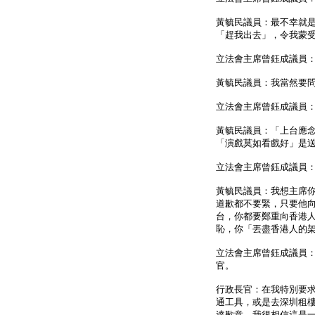
黃毓民議員：最不幸就
「趕我出去」，令我蒙
立法會主席曾鈺成議員
黃毓民議員：我當然要
立法會主席曾鈺成議員
黃毓民議員：「上台應
「演戲莫如看戲好」是
立法會主席曾鈺成議員
黃毓民議員：我想主席
道歉都不要緊，只要他
台，你都要鄭重向香港
恥，你「丟盡香港人的
立法會主席曾鈺成議員
官。
行政長官：在我特別要
通工具，或是去深圳租
達歉意。我很相信這是