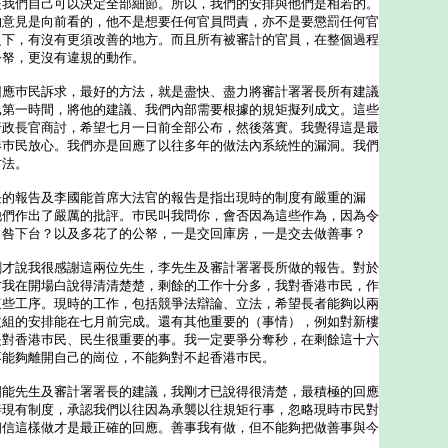
是我們自己可以決定全部細節。所以，我們的安排與他們是相若的。
的意見是向前看的，他不是想要任何官員問責，亦不是要懲罰任何官
之下，有沒有更須改善的地方。而且所有被審計的官員，在整個過程
公帑，更沒有違規的動作。
巿民訴求，最好的方法，就是盡快、盡力將審計署署長所有建議
已第一時間，將他的建議、我們內部需要根據的規矩擬列成文。這些
行政長官商討，希望七月一日前全部公布，然後落實。我覺得這是最
港巿民放心。我們亦是回應了以往多年的做法內系統性的漏洞。我們
方法。
長的報告及李國能首席大法官的報告是指出現時的制度有嚴重的漏
他們作出了嚴厲的批評。巿民叫我問你，會否因為這些作為，因為令
引咎下台？以及多花了的公帑，一是交回庫房，一是交去做善事？
剛才說我很感謝這兩位先生，李先生及審計署署長所做的報告。對於
才我在開場白說得清清楚楚，剩餘的工作十分多，我對香港巿民，作
這些工序。現時的工作，包括競爭法辯論、立法，希望長者能夠以兩
改組的安排能在七月前完成。還有其他重要的（事情），例如對新樓
是對香港巿民、民生很重要的事。我一定要爭分奪秒，在剩餘這十六
不能夠離開自己的崗位，不能夠對不起香港巿民。
先生及審計署署長的建議，我剛才已說得很清楚，最積極的回應
善現有制度，承認我們以往因為承襲以往規矩行事，忽略現時巿民對
相信這樣做才是最正確的回應。善事我有做，但不能夠把做善事與今