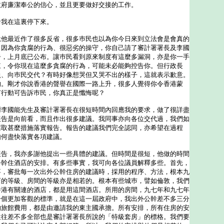
政府廉潔奉公的信心，並且更要做好交接的工作。
我在這裏停下來。
說他最近作了很多反省，很多巿民也以為你今日來到立法會是會真的
。因為你貪腐的行為、很惡劣的操守，你自己請了審計署署長及李國
告，上月底已公布。讓巿民看到原來制度有這麼多漏洞，亦是你一手
來，令你現在這麼多貪腐的行為，可能未必能夠控告你。但行政長
員、向巿民交代？有時好像想哭但又哭不出的樣子，這就表示歉意。
的。剛才你說香港的聲譽在國際一路上升，很多人覺得你令香港蒙
何行動可告訴巿民，你真正是懺悔呢？
謝李國能先生及審計署署長在很短時間內回應我的要求，做了很詳盡
報告是向前看，而且作出很多建議。我同事亦向各位交代過，我們如
採取甚麼措施落實報告。報告的建議我們完全認同，亦希望在過程
如何盡快落實各項建議。
，我亦多謝他提出一些具體的建議。但時間是很短，他做的時間
公幹住酒店的安排。有多些事實，我可向各位議員解釋多些。首先，
事，審批每一次出外公幹住房的建議時，採用的程序、方法，根本九
店的等級、房間的等級亦是相若的。根本有些城巿，譬如倫敦，我們
香港有關連的酒店，都是用這間酒店。所用的房間，九七年和九七年
一個更加客觀的標準，就是在這一屆政府中，我出外公幹差不多三分
的旅館費用，都是由邀請我的東主國承擔。所有安排，所有住房的安
往往差不多全部也是審計署署長所說的「特級套房」的標格。我們要