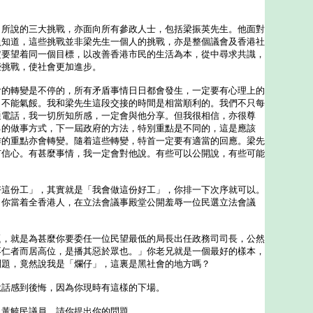
白所說的三大挑戰，亦面向所有參政人士，包括梁振英先生。他面對
員知道，這些挑戰並非梁先生一個人的挑戰，亦是整個議會及香港社
定要望着同一個目標，以改善香港市民的生活為本，從中尋求共識，
些挑戰，使社會更加進步。
轉變是不停的，所有矛盾事情日日都會發生，一定要有心理上的
，不能氣餒。我和梁先生這段交接的時間是相當順利的。我們不只每
通電話，我一切所知所感，一定會與他分享。但我很相信，亦很尊
己的做事方式，下一屆政府的方法，特別重點是不同的，這是應該
作的重點亦會轉變。隨着這些轉變，特首一定要有適當的回應。梁先
有信心。有甚麼事情，我一定會對他說。有些可以公開說，有些可能
好這份工」，其實就是「我會做這份好工」，你排一下次序就可以。
，你當着全香港人，在立法會議事殿堂公開羞辱一位民選立法會議
就是為甚麼你要委任一位民望最低的局長出任政務司司長，公然
不仁者而居高位，是播其惡於眾也。」你老兄就是一個最好的樣本，
問題，竟然說我是「爛仔」，這裏是黑社會的地方嗎？
感到後悔，因為你現時有這樣的下場。
：黃毓民議員，請你提出你的問題。