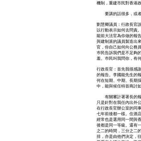
機制，重建市民對香港
要講的話很多，或者
劉慧卿議員：行政長官
以行動表示如何去問責
能前大法官為你做的報
與建制派的議員製造出
官，你自己如何向公務
巿民告訴我們是不足夠
羞。巿民叫我問你，有
行政長官：首先我很感
的報告。李國能先生的
何在短期、中期、長期
中，能與候任特首商討
有關審計署署長的報告
只是針對在我任內出外
在行政長官辦公室的同
七年前後都一樣。住酒
經常也是選用同一間與
後都是同一等級。還有
之二的時間，三分之二
排，亦是由他們決定，