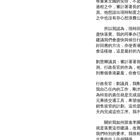
尊重東主國的安排，不
過程之中，審計署署長
員。他想說出現時制度
之中也沒有存心想浪費
所以我認為，現時回應
盡快落實。我的同事亦
建議我們會盡快與候任
好回應的方法，亦使香
會這樣做，這是最好的
劉慧卿議員：審計署署
洞。行政長官的作為，
到整個香港蒙羞，你會
行政長官：劉議員，我
我自己任內的工作，剛
為特首的責任就是完成
元乘搭交通工具，希望
銷售規管的計劃。這些
天內完成這些工序。我
關於我如何跟進李國能
就是落實這些建議，改
我們特別的要求。我很
次事件拉上任何關係。