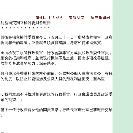
在利益衝突獨立檢討委員會報告
＊＊＊＊＊＊＊＊＊＊＊＊＊＊
衝突獨立檢討委員會今日（五月三十一日）所發表的報告，政府
上認同報告的建議，並會就各項實質建議，考慮如何跟進落實。
面檢視了規管行政長官、行政會議非官方成員和政治委任官員，
益衝突的框架和程序，並就現行機制不足之處，提出多項改善建議。
李國能及各成員的努力，深表感謝。
府廉潔是香港社會的核心價值。公眾對公職人員廉潔奉公，有極
全的制度，以防止和處理涉及公職人員的潛在利益衝突，至為重
我同意應不時檢討和更新規管行政長官、行政會議成員及政治委
公眾的期望。」
下一任行政長官及他的問責團隊，行政長官辦公室已將報告交給
考。