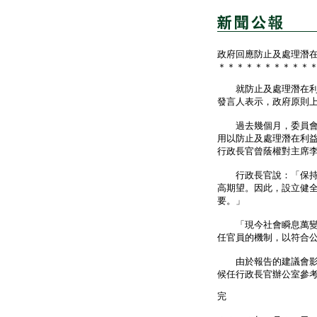
政府回應防止及處理潛
＊＊＊＊＊＊＊＊＊＊
就防止及處理潛在利益
發言人表示，政府原則
過去幾個月，委員會全
用以防止及處理潛在利
行政長官曾蔭權對主席
行政長官說：「保持政
高期望。因此，設立健
要。」
「現今社會瞬息萬變，
任官員的機制，以符合
由於報告的建議會影響
候任行政長官辦公室參
完