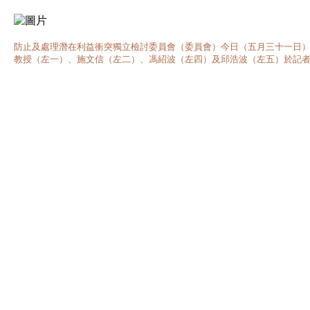
防止及處理潛在利益衝突獨立檢討委員會（委員會）今日（五月三十一日
教授（左一）、施文信（左二）、馮紹波（左四）及邱浩波（左五）於記