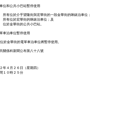
車位和公共小巴站暫停使用
 所有位於介乎望隆街與宏華街的一段金華街的咪錶泊車位；
 所有位於宏華街的咪錶泊車位；及
 位於金華街的公共小巴站。
單車泊車位暫停使用
位於金華街的電單車泊車位將暫停使用。
共關係科新聞公布第八十八號
２年４月２６日（星期四）
間１０時２５分