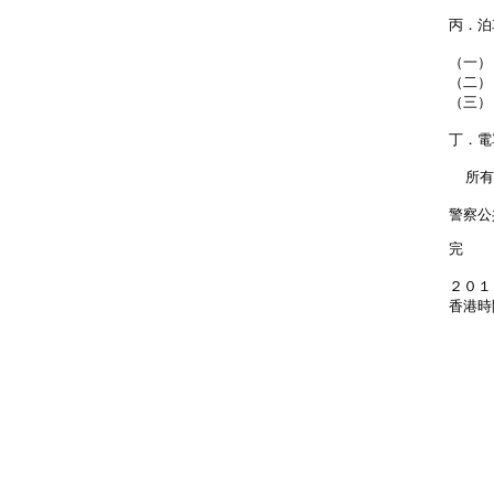
丙．泊
（一）
（二）
（三）
丁．電
所有
警察公
完
２０１
香港時