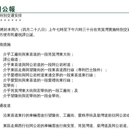
特別交通安排
＊＊＊＊＊＊
於本周六（四月二十八日）上午七時至下午六時三十分在筲箕灣實施特別交
方便市民慶祝譚公誕。
路措施
 介乎工廠街與東喜道的一段筲箕灣東大街；
 譚公廟道；
 介乎東喜道與阿公岩道的一段阿公岩村道；
 介乎東區走廊與望隆街的一段東喜道西行線（專利巴士除外）；
 介乎愛禮街與阿公岩村道東邊交界的一段東喜道東行線；
 介乎愛賢街與東喜道的一段愛禮街東行線；
 宏華街；
 介乎筲箕灣東大街與宏華街的一段工廠街；及
 介乎望隆街與宏華街的一段金華街。
通改道
 沿東喜道東行的車輛需改行望隆街、工廠街、愛秩序街及柴灣道前往阿公岩
 東區走廊西行往阿公岩的車輛需改行南安里、筲箕灣道、柴灣道及阿公岩道