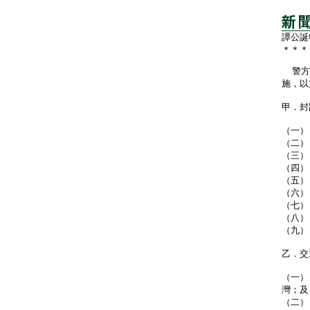
譚公誕
＊＊＊
警方將
施，以
甲．封
（一）
（二）
（三）
（四）
（五）
（六）
（七）
（八）
（九）
乙．交
（一）
灣；及
（二）