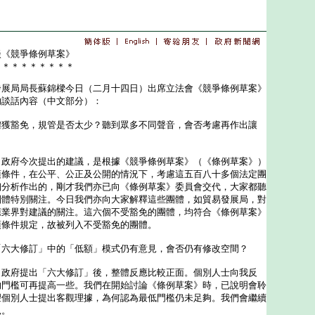
談《競爭條例草案》
＊＊＊＊＊＊＊＊＊
局局長蘇錦樑今日（二月十四日）出席立法會《競爭條例草案》
的談話內容（中文部分）：
體獲豁免，規管是否太少？聽到眾多不同聲音，會否考慮再作出讓
：政府今次提出的建議，是根據《競爭條例草案》（《條例草案》）
項條件，在公平、公正及公開的情況下，考慮這五百八十多個法定團
細分析作出的，剛才我們亦已向《條例草案》委員會交代，大家都聽
團體特別關注。今日我們亦向大家解釋這些團體，如貿易發展局，對
應業界對建議的關注。這六個不受豁免的團體，均符合《條例草案》
項條件規定，故被列入不受豁免的團體。
「六大修訂」中的「低額」模式仍有意見，會否仍有修改空間？
：政府提出「六大修訂」後，整體反應比較正面。個別人士向我反
的門檻可再提高一些。我們在開始討論《條例草案》時，已說明會聆
望個別人士提出客觀理據，為何認為最低門檻仍未足夠。我們會繼續
見。