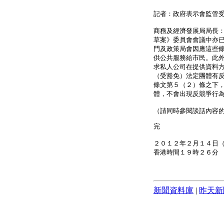
記者：政府表示會監管
商務及經濟發展局局長
草案》委員會會議中亦
門及政策局會因應這些
供公共服務給市民。此
求私人公司在提供資料
（受豁免）法定團體有
條文第５（２）條之下
體，不會出現反競爭行
（請同時參閱談話內容
完
２０１２年２月１４日
香港時間１９時２６分
新聞資料庫
|
昨天新