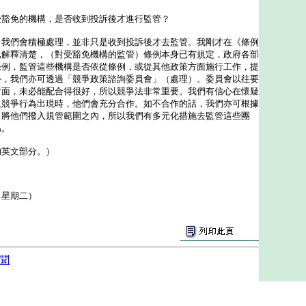
受豁免的機構，是否收到投訴後才進行監管？
：我們會積極處理，並非只是收到投訴後才去監管。我剛才在《條例
已解釋清楚，（對受豁免機構的監管）條例本身已有規定，政府各部
條例，監管這些機構是否依從條例，或從其他政策方面施行工作，提
外，我們亦可透過「競爭政策諮詢委員會」（處理）。委員會以往要
方面，未必能配合得很好，所以競爭法非常重要。我們有信心在懷疑
反競爭行為出現時，他們會充分合作。如不合作的話，我們亦可根據
，將他們撥入規管範圍之內，所以我們有多元化措施去監管這些團
為。
的英文部分。）
（星期二）
聞