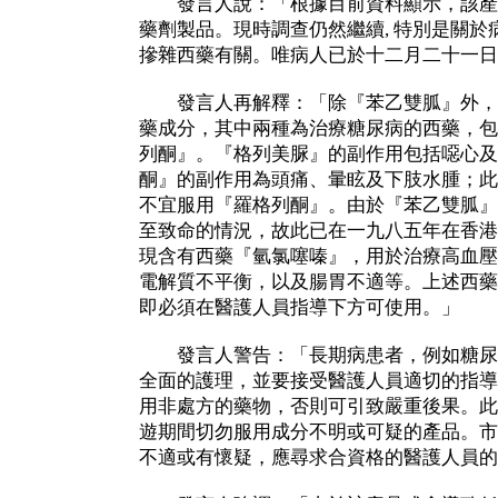
發言人說：「根據目前資料顯示，該產
藥劑製品。現時調查仍然繼續, 特別是關
摻雜西藥有關。唯病人已於十二月二十一日
發言人再解釋：「除『苯乙雙胍』外，
藥成分，其中兩種為治療糖尿病的西藥，包
列酮』。『格列美脲』的副作用包括噁心及
酮』的副作用為頭痛、暈眩及下肢水腫；此
不宜服用『羅格列酮』。由於『苯乙雙胍』
至致命的情況，故此已在一九八五年在香港
現含有西藥『氫氯噻嗪』，用於治療高血壓
電解質不平衡，以及腸胃不適等。上述西藥
即必須在醫護人員指導下方可使用。」
發言人警告：「長期病患者，例如糖尿
全面的護理，並要接受醫護人員適切的指導
用非處方的藥物，否則可引致嚴重後果。此
遊期間切勿服用成分不明或可疑的產品。市
不適或有懷疑，應尋求合資格的醫護人員的