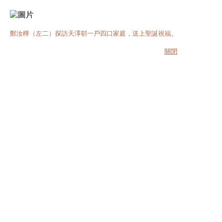
鄭汝樺（左二）探訪天澤邨一戶四口家庭，送上聖誕祝福。
關閉