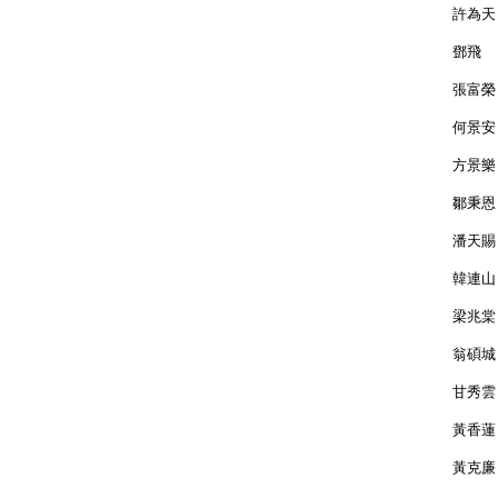
許
鄧
張
何
方
鄒
潘
韓
梁
翁
甘
黃
黃