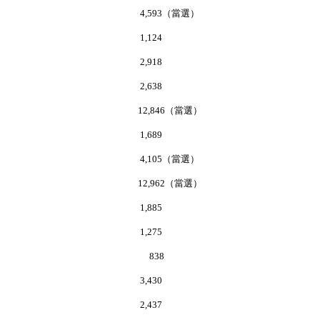
蘿茜 4,593（當選）
善安 1,124
金鐘 2,918
惠成 2,638
潤儀 12,846（當選）
漢榮 1,689
啟樂 4,105（當選）
杏英 12,962（當選）
綺華 1,885
學富 1,275
健威 838
文正 3,430
永强 2,437