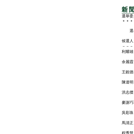
選舉委
＊＊＊
選舉
候
－
利
余
王
陳
洪
麥
吳
馬
程