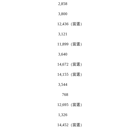
為天 2,858
飛 3,800
富榮 12,436（當選）
景安 3,121
景樂 11,899（當選）
秉恩 3,640
天賜 14,672（當選）
連山 14,155（當選）
兆棠 3,544
碩城 768
秀雲 12,695（當選）
香蓮 1,326
克廉 14,452（當選）