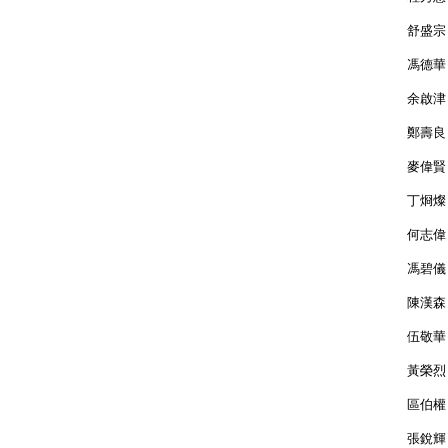
舒
馮
余
鄭
麥
丁
何
馮
陳
伍
黃
區
張