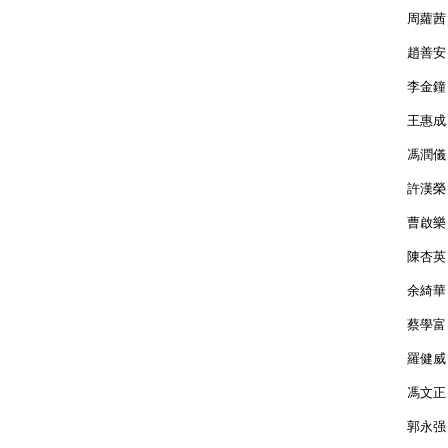
周
趙
李
王
馮
許
曹
陳
余
蔡
羅
馮
郭