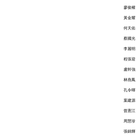
廖
黃
何
蔡
李
程
盧
林
孔
葉
曾
周
張