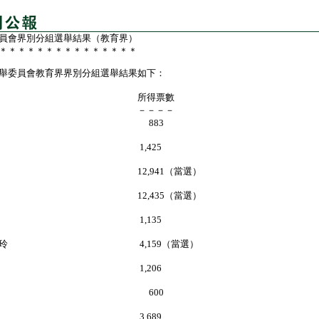
員會界別分組選舉結果（教育界）
＊＊＊＊＊＊＊＊＊＊＊＊＊＊＊
委員會教育界界別分組選舉結果如下：
選人 所得票數
－－ －－－－
耀雄 883
麗霞 1,425
銳德 12,941（當選）
達明 12,435（當選）
志傑 1,135
謝巧玲 4,159（當選）
彩珠 1,206
清正 600
秀慧 3,689