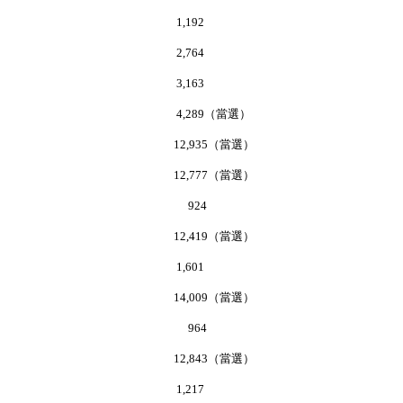
俊權 1,192
金耀 2,764
天佑 3,163
國光 4,289（當選）
麗明 12,935（當選）
張迎 12,777（當選）
幹強 924
燕鳳 12,419（當選）
令暉 1,601
建源 14,009（當選）
憲江 964
慧珍 12,843（當選）
錦輝 1,217