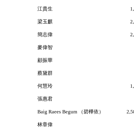
江貴生 1,47
梁玉麒 2,445（
簡志偉 2,121（
麥偉智 24
顧振華 84
蔡黛群 21
何慧玲 1,16
張惠君 38
Baig Raees Begum （碧樺依） 2,
林章偉 24