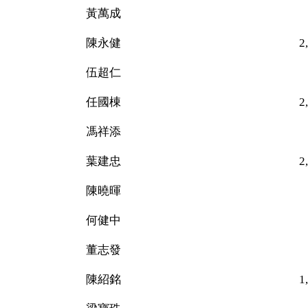
黃萬成 68
陳永健 2,149（
伍超仁 69
任國棟 2,405（
馮祥添 69
葉建忠 2,132（
陳曉暉 30
何健中 57
董志發 50
陳紹銘 1,66