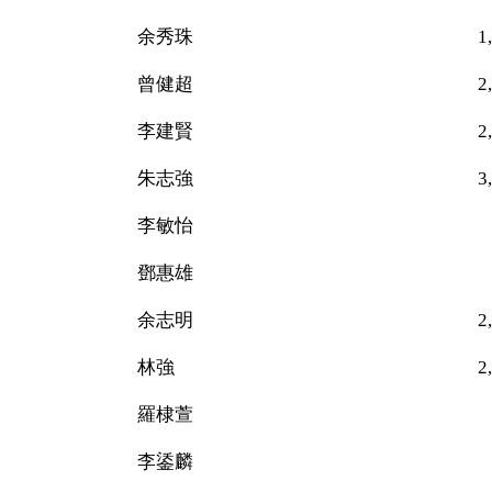
余秀珠 1,12
曾健超 2,153（
李建賢 2,702（
朱志強 3,302（
李敏怡 13
鄧惠雄 86
余志明 2,062（
林強 2,179（
羅棣萱 20
李鋈麟 24