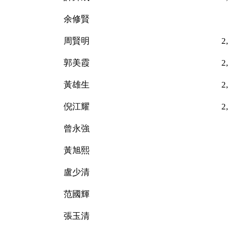
余修賢 44
周賢明 2,287（
郭美霞 2,225（
黃雄生 2,437（
倪江耀 2,630（
曾永強 71
黃旭熙 35
盧少清 78
范國輝 14
張玉清 45