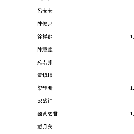
呂安安 10
陳健邦 17
徐祥齡 1,40
陳慧靈 14
羅君雅 30
黃鎮標 34
梁靜珊 1,47
彭盛福 36
錢黃碧君 1,32
戴月美 6