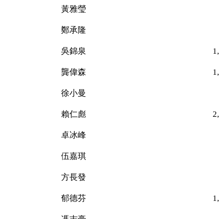
黃雅瑩 51
鄭承隆 17
吳錦泉 1,09
龔偉森 1,46
徐小曼 72
賴仁彪 2,366（
卓冰峰 37
伍嘉琪 16
方長發 59
郁德芬 1,34