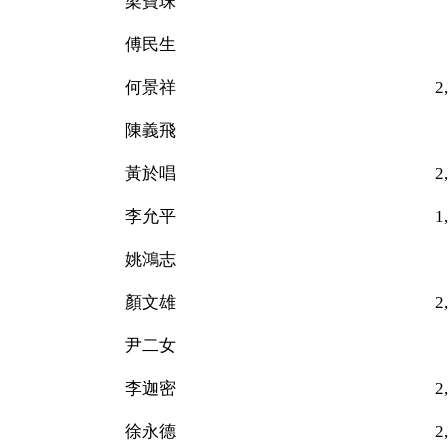
梁寶珠 12
傅民生 34
何景祥 2,212（
陳義飛 45
黃於唱 2,823（
李允平 1,74
姚鴻志 32
顏文雄 2,752（
尹二女 82
李迦密 2,577（
徐永德 2,853（