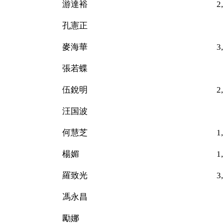
游達裕 2,816（
孔憲正 51
麥海華 3,313（
張若蝶 37
伍銳明 2,798（
汪国波 24
何慧芝 1,69
楊媚 1,13
羅致光 3,952（
馮永昌 25
勵娜 34