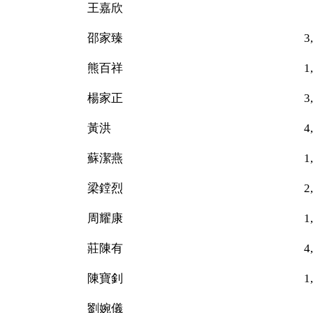
王嘉欣 29
邵家臻 3,187（
熊百祥 1,838（
楊家正 3,189（
黃洪 4,070（
蘇潔燕 1,986（
梁鏜烈 2,013（
周耀康 1,61
莊陳有 4,419（
陳寶釗 1,25
劉婉儀 21