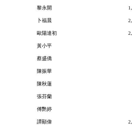
黎永開 1,35
卜福晨 2,727（
歐陽達初 2,125
黃小平 27
蔡盛僑 82
陳振華 50
陳秋蓮 29
張芬蘭 18
傅艷婷 15
譚顯偉 2,273（