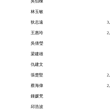
吳伯棟 49
林玉敏 15
狄志遠 3,664（
王惠玲 2,143（
吳倩瑩 24
梁建雄 77
仇建文 20
張楚堅 2,062（
蔡海偉 2,857（
鍾媛梵 43
邱浩波 76