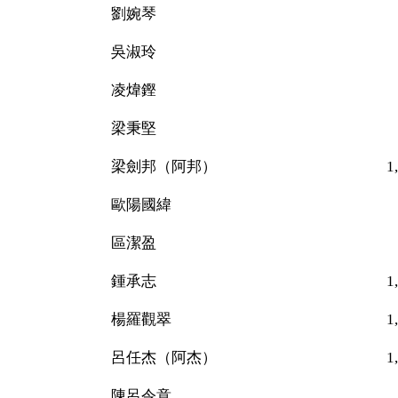
劉婉琴 11
吳淑玲 39
凌煒鏗 47
梁秉堅 14
梁劍邦（阿邦） 1,1
歐陽國緯 44
區潔盈 57
鍾承志 1,03
楊羅觀翠 1,39
呂任杰（阿杰） 1,945
陳呂令意 24