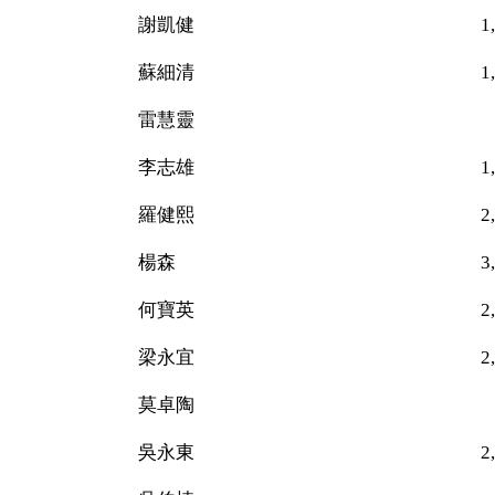
謝凱健 1,42
蘇細清 1,71
雷慧靈 51
李志雄 1,970（
羅健熙 2,010（
楊森 3,969（
何寶英 2,287（
梁永宜 2,015（
莫卓陶 19
吳永東 2,470（