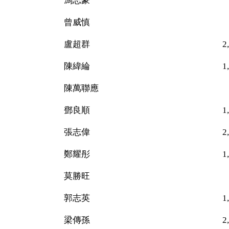
馮志豪 27
曾威慎 20
盧超群 2,050（
陳緯綸 1,50
陳萬聯應 37
鄧良順 1,00
張志偉 2,285（
鄭耀彤 1,917（
莫勝旺 9
郭志英 1,67
梁傳孫 2,261（