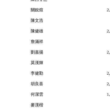
關銳煊 2,052（
陳文浩 42
陳健雄 2,064（
詹滿祥 43
劉嘉揚 2,008（
莫漢輝 73
李健勤 2,221（
胡良喜 2,802（
何潔雲 1,06
麥漢楷 62