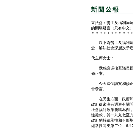
立法會：勞工及福利局
的開場發言（只有中文
＊＊＊＊＊＊＊＊＊＊
以下為勞工及福利局局
念，解決社會深層次矛
代主席女士︰
我感謝馮檢基議員提出
修正案。
今天這個議案和修正案
會發言。
在民生方面，政府和各
政府從來沒有迴避有關
社會福利政策範疇為例，
性撥款，與一九九七至九八
政府的持續承擔和不斷
經常性開支第二位，即17