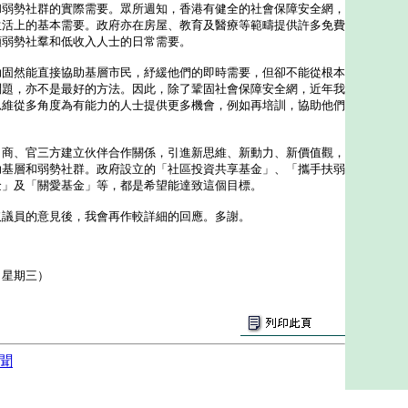
勢社群的實際需要。眾所週知，香港有健全的社會保障安全網，
生活上的基本需要。政府亦在房屋、教育及醫療等範疇提供許多免費
顧弱勢社羣和低收入人士的日常需要。
然能直接協助基層市民，紓緩他們的即時需要，但卻不能從根本
問題，亦不是最好的方法。因此，除了鞏固社會保障安全網，近年我
思維從多角度為有能力的人士提供更多機會，例如再培訓，協助他們
、官三方建立伙伴合作關係，引進新思維、新動力、新價值觀，
助基層和弱勢社群。政府設立的「社區投資共享基金」、「攜手扶弱
金」及「關愛基金」等，都是希望能達致這個目標。
員的意見後，我會再作較詳細的回應。多謝。
（星期三）
聞