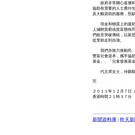
政府非常關心基層和弱
協助有需要的人士應付
及大幅資助的服務，照
現金和物質上的援助固
上減輕貧窮或貧富懸殊
們銳意突破傳統，以新
從受助走到自強。
我們亦致力推動民、商
豐富社會資本，攜手協
基金」、「兒童發展基
代主席女士，待聽取議
完
２０１１年１２月７日
香港時間２１時３７分
新聞資料庫
|
昨天新