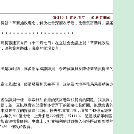
局長就「革新施政理念，解決社會深層次矛盾，改善貧富懸殊」議案
）
＊＊＊＊＊＊＊＊＊＊＊＊＊＊＊＊＊＊＊＊
長張建宗今日（十二月七日）在立法會會議上就「革新施政理
盾，改善貧富懸殊」議案的開場發言：
是項動議，亦多謝葉國謙議員、余若薇議員及陳偉業議員提出的
涉及政治、經濟發展和民生事項，政制及內地事務局局長稍後亦
位議員一樣，非常關注香港的貧富懸殊和貧窮的問題。我強調，
問題，並一直以務實的態度和多管齊下的策略扶貧紓困。以我負責的
本財政年度的撥款達422億，較去年增加11%，增加了42億元經常
年的200億比較，上升多達222億元，即111%，這足以顯示特區
增加資源扶貧紓困。事實上，社會福利的財政投入佔特區政府整體的
.4%，僅次於教育。