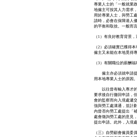
專業人士的「一般就業
地僱主可按其人力需求
用於專業人士，與勞工
請時，必會在保障港人
的平衡和取捨。一般而
（1）有良好教育背景，
（2）必須確實已獲得
僱主又未能在本地覓得
（3）有關職位的薪酬
僱主亦必須就申請提供
用本地專業人士的原因
以往曾有輸入專才的申
要求後自行撤回申請，
會的監察而向入境處遞
強與勞工處溝通，並計劃
內曾否向勞工處提出「
處會徵詢勞工處的意見
提出申請。此外，入境
（三）自勞顧會僱員委