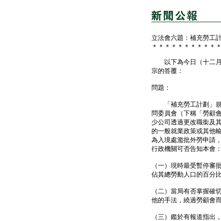
立法會六題：補充勞工
＊＊＊＊＊＊＊＊＊＊
以下為今日（十二月七
宗的答覆：
問題：
「補充勞工計劃」規定
問委員會（下稱「勞顧
少公司透過更改職銜及
的一般就業政策或其他
為入境處濫批外勞申請
行政機關可否告知本會
（一）現時最受暫停審
佔其總勞動人口的百分
（二）當局有否掌握確
他的手法，繞過勞顧會
（三）鑑於有報道指出