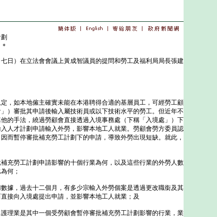
計劃
＊＊
日）在立法會會議上黃成智議員的提問和勞工及福利局局長張建
，如本地僱主確實未能在本港聘得合適的基層員工，可經勞工顧
會」）審批其申請後輸入屬技術員或以下技術水平的勞工。但近年不
其他的手法，繞過勞顧會直接透過入境事務處（下稱「入境處」）下
輸入人才計劃申請輸入外勞，影響本地工人就業。勞顧會勞方委員認
，因而暫停審批補充勞工計劃下的申請，導致外勞出現短缺。就此，
：
批補充勞工計劃申請影響的十個行業為何，以及這些行業的外勞人數
比為何；
切數據，過去十二個月，有多少宗輸入外勞個案是透過更改職銜及其
而直接向入境處提出申請，並影響本地工人就業；及
，護理業是其中一個受勞顧會暫停審批補充勞工計劃影響的行業，業