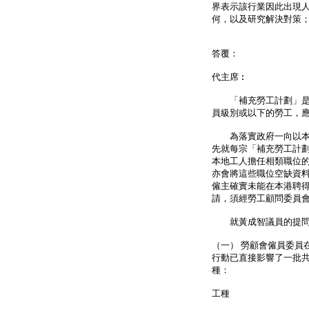
界表示該行業因此出現
何，以及研究解決對策
答覆：
代主席︰
「補充勞工計劃」是由
員級別或以下的勞工，
為落實政府一向以本地
先就每宗「補充勞工計
本地工人擔任相類職位
亦會將這些職位空缺資
僱主確實未能在本港聘
請，須經勞工顧問委員
就黃成智議員的提問
（一） 勞顧會僱員委員
行動已直接影響了一批共
種：
工種 建議批
勞工名額