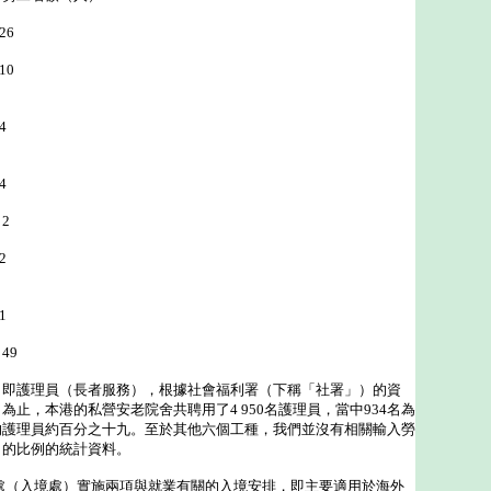
26
0
4
4
2
2
1
9
護理員（長者服務），根據社會福利署（下稱「社署」）的資
為止，本港的私營安老院舍共聘用了4 950名護理員，當中934名為
的護理員約百分之十九。至於其他六個工種，我們並沒有相關輸入勞
口的比例的統計資料。
處（入境處）實施兩項與就業有關的入境安排，即主要適用於海外