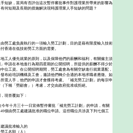
人手短缺，當局有否評估這次暫停審批事件對護理業所帶來的影響為
；有何短期及長期的措施解決現時護理業人手短缺的問題？
勞工處負責執行的一項輸入勞工計劃，目的是藉有限度輸入技術
應付香港在低技術勞工方面的需要。
工人優先就業的原則，以及保障他們的薪酬和福利，有關僱主須
劃」申請在本地進行為期四星期的公開招聘，所提供的薪酬不得少於
的中位工資。在公開招聘期間，勞工處會為有關空缺進行就業選配，
料發布給培訓機構及工會，邀請他們轉介合適的本地求職者應徵。如
得所需人手，他們的申請才會獲得考慮。「補充勞工計劃」的每宗申
會（下稱「勞顧會」）考慮，才交由政府批准或拒絕。
，現答覆如下：
在今年十月三十一日宣佈暫停審批「補充勞工計劃」的申請，有關
49個由勞工處建議批准的職位申請。這些職位共涉及下列七個工
准輸入的
（人）