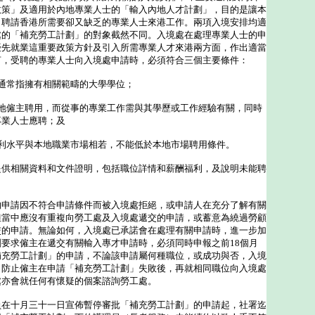
政策」及適用於內地專業人士的「輸入內地人才計劃」，目的是讓本
，聘請香港所需要卻又缺乏的專業人士來港工作。兩項入境安排均適
處的「補充勞工計劃」的對象截然不同。入境處在處理專業人士的申
優先就業這重要政策方針及引入所需專業人才來港兩方面，作出適當
言，受聘的專業人士向入境處申請時，必須符合三個主要條件：
通常指擁有相關範疇的大學學位；
本地僱主聘用，而從事的專業工作需與其學歷或工作經驗有關，同時
專業人士應聘；及
福利水平與本地職業市場相若，不能低於本地市場聘用條件。
相關資料和文件證明，包括職位詳情和薪酬福利，及說明未能聘
。
請因不符合申請條件而被入境處拒絕，或申請人在充分了解有關
但當中應沒有重複向勞工處及入境處遞交的申請，或蓄意為繞過勞顧
交的申請。無論如何，入境處已承諾會在處理有關申請時，進一步加
要求僱主在遞交有關輸入專才申請時，必須同時申報之前18個月
補充勞工計劃」的申請，不論該申請屬何種職位，或成功與否，入境
，防止僱主在申請「補充勞工計劃」失敗後，再就相同職位向入境處
處亦會就任何有懷疑的個案諮詢勞工處。
員在十月三十一日宣佈暫停審批「補充勞工計劃」的申請起，社署迄