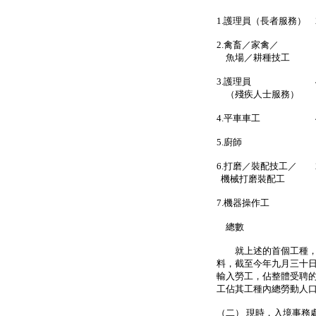
1.護理員（長者服務） 
2.禽畜／家禽／ 1
魚場／耕種技工
3.護理員 
（殘疾人士服務）
4.平車車工 
5.廚師 
6.打磨／裝配技工／ 
機械打磨裝配工
7.機器操作工 
總數 4
就上述的首個工種，即
料，截至今年九月三十日
輸入勞工，佔整體受聘
工佔其工種內總勞動人
（二） 現時，入境事務