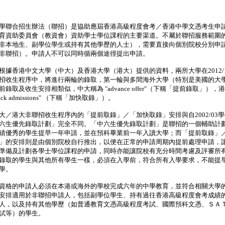
聯合招生辦法（聯招）是協助應屆香港高級程度會考／香港中學文憑考生申
育資助委員會（教資會）資助學士學位課程的主要渠道。不屬於聯招服務範圍
非本地生、副學位學生或持有其他學歷的人士），需要直接向個別院校分別申
非聯招）。申請人不可以同時循兩個途徑提出申請。
根據香港中文大學（中大）及香港大學（港大）提供的資料，兩所大學在2012/
招收生程序中，將進行兩輪的錄取，第一輪與多間海外大學（特別是美國的大
前錄取及收生安排相類似，中大稱為 "advance offer"（下稱「提前錄取」），
-track admissions" （下稱「加快取錄」）。
港大非聯招收生程序內的「提前取錄」／「加快取錄」安排與自2002/03
六生優先錄取計劃」完全不同。「中六生優先錄取計劃」是聯招的一個輔助計
績優秀的學生提早一年申請，並在預科畢業前一年入讀大學；而「提前取錄」
」的安排則是由個別院校自行推出，以便在正常的申請周期內提前處理申請，
準備及計劃各學士學位課程的申請，同時亦能讓院校有充分時間考慮及評審所
錄取的學生與其他所有學生一樣，必須在入學前，符合所有入學要求，不能提
學。
格的申請人必須在本港或海外的學校完成六年的中學教育，並符合相關大學
安排適用於非聯招申請人，包括副學位學生、持有過往香港高級程度會考成績
人，以及持有其他學歷（如普通教育文憑高級程度考試、國際預科文憑、ＳＡ
試等）的學生。