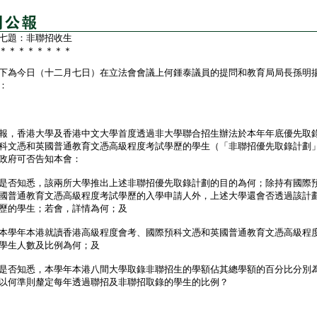
七題：非聯招收生
＊＊＊＊＊＊＊＊
為今日（十二月七日）在立法會會議上何鍾泰議員的提問和教育局局長孫明
：
，香港大學及香港中文大學首度透過非大學聯合招生辦法於本年年底優先取
科文憑和英國普通教育文憑高級程度考試學歷的學生（「非聯招優先取錄計劃
政府可否告知本會：
是否知悉，該兩所大學推出上述非聯招優先取錄計劃的目的為何；除持有國際
國普通教育文憑高級程度考試學歷的入學申請人外，上述大學還會否透過該計
歷的學生；若會，詳情為何；及
本學年本港就讀香港高級程度會考、國際預科文憑和英國普通教育文憑高級程
學生人數及比例為何；及
是否知悉，本學年本港八間大學取錄非聯招生的學額佔其總學額的百分比分別
以何準則釐定每年透過聯招及非聯招取錄的學生的比例？