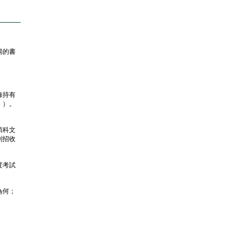
揚的書
錄持有
」）。
預科文
劃招收
度考試
為何；