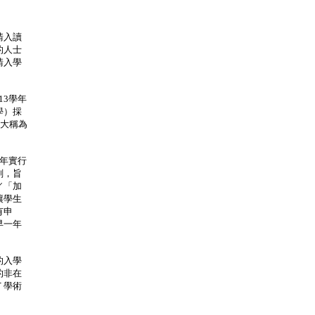
請入讀
的人士
請入學
13學年
學）採
港大稱為
學年實行
劃，旨
／「加
讓學生
有申
早一年
的入學
的非在
Ｔ學術