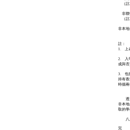
（註
非聯
（註
非本
（
註：
1. 
2. 
成與否
3. 
持有香
時循兩
透過
非本地
取的學
八所
完