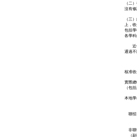
（二）
沒有修
（三）
上，收
包括學
各學科
近年
通過不
2
核准
實際
（包括
本地
（
聯招
（
非
（副學