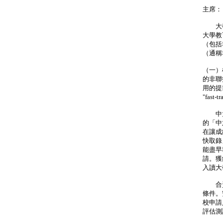
主席：
大學
大學教
（包括
（通稱
（一）
的非聯
用的提
"fast
中大／
的「中
在讓成
快取錄
能盡早
請。獲
入讀大
合資
條件。
校申請
評估測