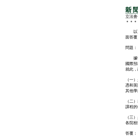
立法會
＊＊＊
以下
面答覆
問題：
據報
國際預
就此，
（一）
憑和英
其他學
（二）
課程的
（三）
各院校
答覆：