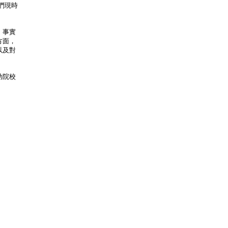
我們現時
。事實
方面，
以及對
助院校