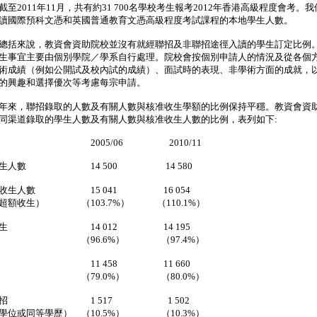
截至2011年11月，共有約31 700名學校考生報考2012年香港高級程度會考。
讀國際預科文憑和英國普通教育文憑高級程度考試課程的本地學生人數。
總括來說，教資會資助院校並沒有就經聯招及非聯招途徑入讀的學生訂定比例
生事宜主要由個別學院／學系自行處理。院校會按個別申請人的情況及從各個
術成績（例如公開試及校內試的成績）、面試時的表現、非學術方面的成就，
的興趣和選擇優次等考慮每宗申請。
來，聯招錄取的人數及有關人數與核准收生學額的比例保持平穩。教資會資
同渠道錄取的學生人數及有關人數與核准收生人數的比例，表列如下:
005/06 2010/11
收生人數 14 500 14 580
總收生人數 15 041 16 054
超額收生） （103.7%） （110.1%）
學生 14 012 14 195
96.6%） （97.4%）
 11 458 11 660
79.0%） （80.0%）
聯招 1 517 1 502
位或同等學歷） （10.5%） （10.3%）