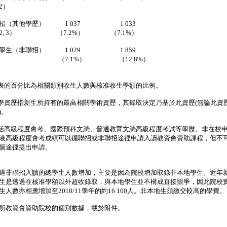
2）
招（其他學歷） 1 037 1 033
2, 3） （7.2%） （7.1%）
地學生（非聯招） 1 029 1 859
7.1%） （12.8%）
上表的百分比為相關類別收生人數與核准收生學額的比例。
入學資歷指新生所持有的最高相關學術資歷，其錄取決定乃基於此資歷(無論此資
)。
包括高級程度會考、國際預科文憑、普通教育文憑高級程度考試等學歷。非在校
港高級程度會考成績可以循聯招或非聯招途徑申請入讀教資會資助課程，但不
個途徑提出申請。
非聯招入讀的總學生人數增加，主要是因為院校增加取錄非本地學生。近年
生是透過在核准學額以外超收錄取，與本地學生並不構成直接競爭，因此院校
生人數亦相應增加至2010/11學年的約16 100人。非本地生須繳交較高的學費。
教資會資助院校的個別數據，載於附件。