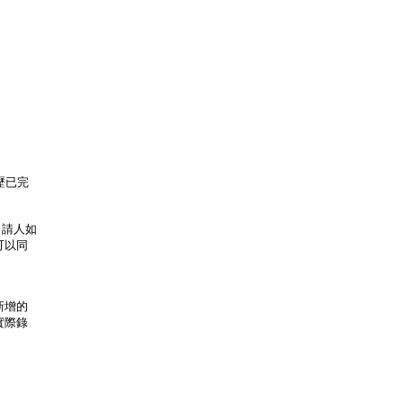
歷已完
申請人如
可以同
新增的
實際錄