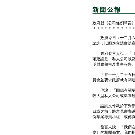
政府就《公司條例草案
＊＊＊＊＊＊＊＊＊＊
政府今日（十二月六日
諮詢，以跟進立法會法
政府發言人說：「《公
項建議是，私人公司以
明財務報告及董事報告
「在十一月二十五日的
員會並要求政府就有關
他說：「因應有關要求
較大型私人公司或集團
諮詢文件載於下列網
日或之前，將意見書郵遞
例草案專責小組，或傳真至
發言人說：「我們在考
案》的相關條文。我們