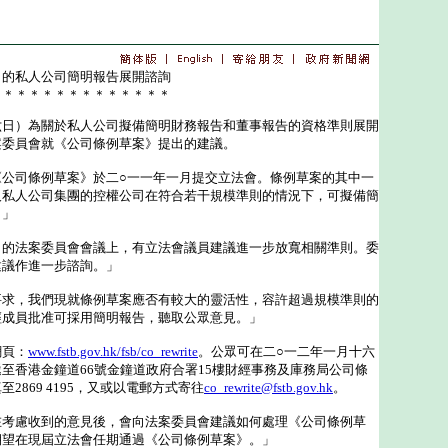
》的私人公司簡明報告展開諮詢
＊＊＊＊＊＊＊＊＊＊＊＊＊＊
）為關於私人公司擬備簡明財務報告和董事報告的資格準則展開
案委員會就《公司條例草案》提出的建議。
司條例草案》於二○一一年一月提交立法會。條例草案的其中一
及私人公司集團的控權公司在符合若干規模準則的情況下，可擬備簡
。」
法案委員會會議上，有立法會議員建議進一步放寬相關準則。委
建議作進一步諮詢。」
，我們現就條例草案應否有較大的靈活性，容許超過規模準則的
經成員批准可採用簡明報告，聽取公眾意見。」
頁：
www.fstb.gov.hk/fsb/co_rewrite
。公眾可在二○一二年一月十六
至香港金鐘道66號金鐘道政府合署15樓財經事務及庫務局公司條
2869 4195，又或以電郵方式寄往
co_rewrite@fstb.gov.hk
。
慮收到的意見後，會向法案委員會建議如何處理《公司條例草
期望在現屆立法會任期通過《公司條例草案》。」