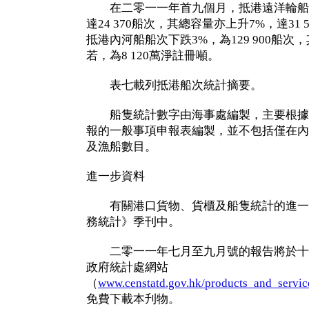
在二零一一年首九個月，抵港遠洋輪船船
達24 370船次，其總容量亦上升7%，達31
抵港內河船船次下跌3%，為129 900船
若，為8 120萬淨註冊噸。
表七載列抵港船次統計摘要。
船隻統計數字由海事處編製，主要根據
報的一般事項申報表編製，並不包括僅在內
及漁船數目。
進一步資料
有關港口貨物、貨櫃及船隻統計的進一
務統計》季刊中。
二零一一年七月至九月號的報告將於十
政府統計處網站
（
www.censtatd.gov.hk/products_and_services
免費下載本刋物。