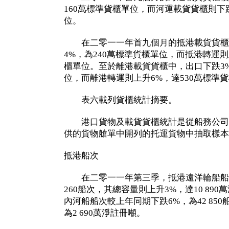
160萬標準貨櫃單位，而河運載貨貨櫃則下跌
位。
在二零一一年首九個月的抵港載貨貨櫃
4%，為240萬標準貨櫃單位，而抵港轉運則
櫃單位。至於離港載貨貨櫃中，出口下跌3%
位，而離港轉運則上升6%，達530萬標準
表六載列貨櫃統計摘要。
港口貨物及載貨貨櫃統計是從船務公司
供的貨物艙單中開列的托運貨物中抽取樣本
抵港船次
在二零一一年第三季，抵港遠洋輪船船次
260船次，其總容量則上升3%，達10 89
內河船船次較上年同期下跌6%，為42 85
為2 690萬淨註冊噸。