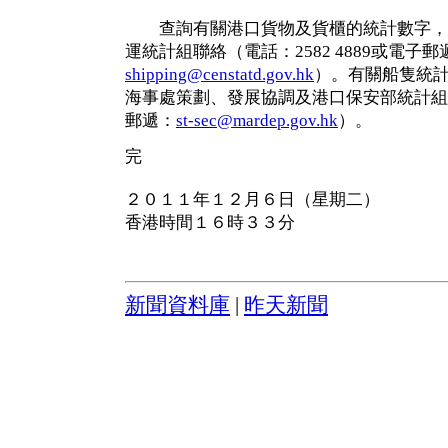
查詢有關港口貨物及貨櫃的統計數字，
運統計組聯絡（電話：2582 4889或電子郵
shipping@censtatd.gov.hk
）。有關船隻統
海事處策劃、發展協調及港口保安部統計組（電
郵遞：
st-sec@mardep.gov.hk
）。
完
２０１１年１２月６日（星期二）
香港時間１６時３３分
新聞資料庫
|
昨天新聞