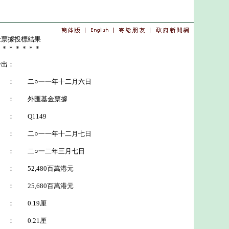
金票據投標結果
＊＊＊＊＊＊＊
發出：
二○一一年十二月六日
： 外匯基金票據
Q1149
二○一一年十二月七日
二○一二年三月七日
2,480百萬港元
5,680百萬港元
 0.19厘
 0.21厘