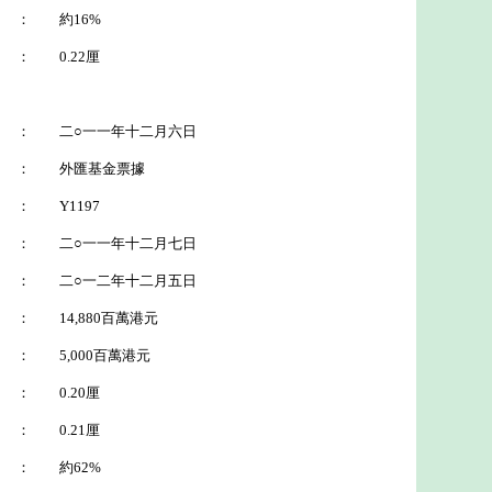
 約16%
 0.22厘
＊
二○一一年十二月六日
： 外匯基金票據
Y1197
二○一一年十二月七日
二○一二年十二月五日
4,880百萬港元
,000百萬港元
 0.20厘
 0.21厘
 約62%